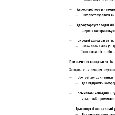
Гідрохлорфторвуглеводні
Використовувалися як
Гідрофторвуглеводні (HFC
Широко використовуют
Природні холодоагенти:
Включають аміак (NH3)
їхню токсичність або з
Призначення холодоагентів
Холодоагенти використовуютьс
Побутові холодильники 
Для підтримки комфор
Промислові холодильні у
У харчовій промислово
Транспортні холодильні 
Для перевезення швид