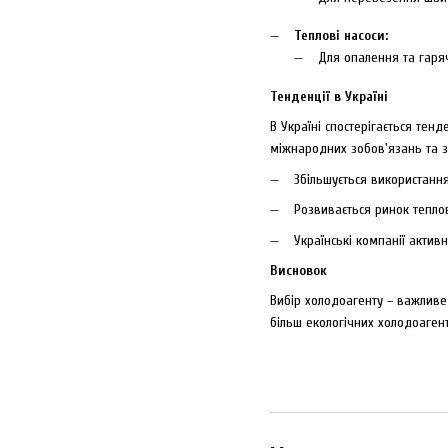
Теплові насоси:
Для опалення та гаря
Тенденції в Україні
В Україні спостерігається тен
міжнародних зобов'язань та зр
Збільшується використання
Розвивається ринок тепло
Українські компанії акти
Висновок
Вибір холодоагенту – важливе 
більш екологічних холодоагент