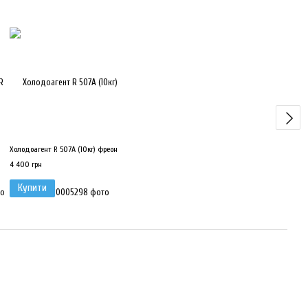
Холодоагент R 507А (10кг) фреон
4 400 грн
Купити