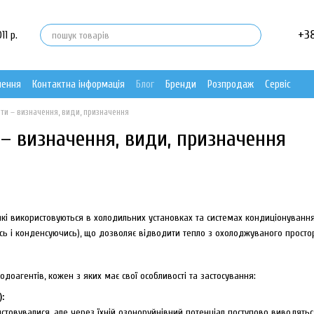
+3
11 р.
нення
Контактна інформація
Блог
Бренди
Розпродаж
Сервіс
и – визначення, види, призначення
– визначення, види, призначення
які використовуються в холодильних установках та системах кондиціонування
сь і конденсуючись), що дозволяє відводити тепло з охолоджуваного просто
лодоагентів, кожен з яких має свої особливості та застосування:
:
товувалися, але через їхній озоноруйнівний потенціал поступово виводяться