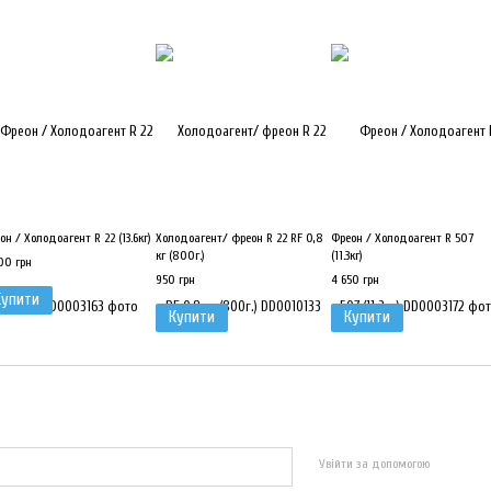
он / Холодоагент R 22 (13.6кг)
Холодоагент/ фреон R 22 RF 0,8
Фреон / Холодоагент R 507
кг (800г.)
(11.3кг)
00 грн
950 грн
4 650 грн
Купити
Купити
Купити
Увійти за допомогою