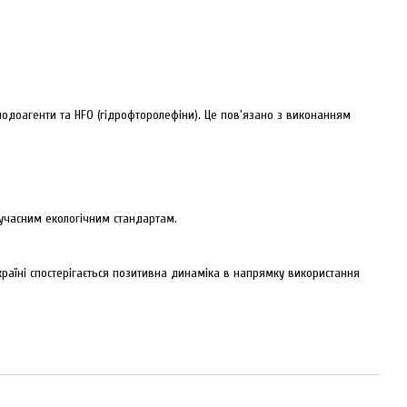
олодоагенти та HFO (гідрофторолефіни). Це пов'язано з виконанням
сучасним екологічним стандартам.
Україні спостерігається позитивна динаміка в напрямку використання