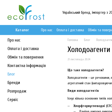
Перейти до основного контенту
Український бренд, імпортер з 20
Каталог
Про нас
Оплата і доставка
Обмін та повер
Про нас
Головна
Блог
Холодоагент
Холодоагенти 
Оплата і доставка
Обмін та повернення
21 листопада 2024
Контактна інформація
Що таке холодоагенти?
Блог
Холодоагенти – це речовини, 
Бренди
агрегатний стан (випаровуючи
Види холодоагентів
Розпродаж
Існує кілька основних типів хо
Сервіс
Хлорфторвуглеводні (CFC)
Раніше широко викорис