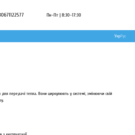
80671122577
Пн–Пт | 8:30–17:30
Укр
Рус
 для передачі тепла. Вони циркулюють у системі, змінюючи свій
ру.
 з експлуатації.