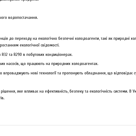
чого водопостачання.
денція до переходу на екологічно безпечні холодоагенти, такі як природні х
останням екологічної свідомості.
 R32 та R290 в побутових кондиціонерах.
вих насосів, що працюють на природних холодоагентах.
вно впроваджують нові технології та пропонують обладнання, що відповідає 
рішення, яке впливає на ефективність, безпеку та екологічність системи. В 
ів.