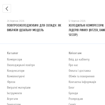
26 березня 2026
12 березня 2026
ПОВІТРООХОЛОДЖУВАЧІ ДЛЯ СКЛАДУ: ЯК
ХОЛОДИЛЬНІ КОМПРЕСОРИ:
ВИБРАТИ ІДЕАЛЬНУ МОДЕЛЬ
ЛІДЕРІВ РИНКУ (BITZER, DAN
SECOP)
Каталог
Клієнтам
Компресори
Вхід до кабінету
Охолоджувачі повітря
Про нас
Конденсатори
Оплата і доставка
Комплектуючі
Обмін та повернення
Фреон
Контактна інформація
Витратні матеріали
Блог
Інструменти
Бренди
Агрегати
Розпродаж
Генератори
Сервіс