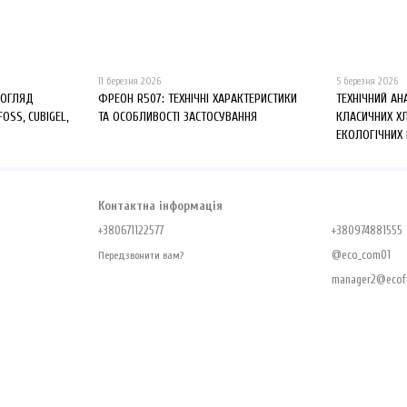
11 березня 2026
5 березня 2026
 ОГЛЯД
ФРЕОН R507: ТЕХНІЧНІ ХАРАКТЕРИСТИКИ
ТЕХНІЧНИЙ АН
FOSS, CUBIGEL,
ТА ОСОБЛИВОСТІ ЗАСТОСУВАННЯ
КЛАСИЧНИХ Х
ЕКОЛОГІЧНИХ
Контактна інформація
+380671122577
+380974881555
@eco_com01
Передзвонити вам?
manager2@ecofr