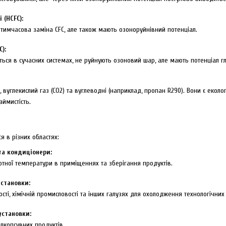
 (HCFC):
 тимчасова заміна CFC, але також мають озоноруйнівний потенціал.
):
ься в сучасних системах, не руйнують озоновий шар, але мають потенціал г
, вуглекислий газ (CO2) та вуглеводні (наприклад, пропан R290). Вони є еко
аймистість.
я в різних областях:
та кондиціонери:
тної температури в приміщеннях та зберігання продуктів.
становки:
сті, хімічній промисловості та інших галузях для охолодження технологічних 
установки:
копсувних продуктів.