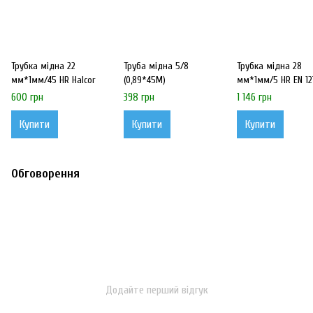
Трубка мідна 22
Труба мідна 5/8
Трубка мідна 28
мм*1мм/45 HR Halcor
(0,89*45М)
мм*1мм/5 HR EN 12
600 грн
398 грн
1 146 грн
Купити
Купити
Купити
Обговорення
Додайте перший відгук