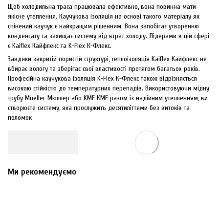
Щоб холодильна траса працювала ефективно, вона повинна мати
якісне утеплення. Каучукова ізоляція на основі такого матеріалу як
спінений каучук є найкращим рішенням. Вона запобігає утворенню
конденсату та захищає систему від втрат холоду. Лідерами в цій сфері
є Kaiflex Кайфлекс та K-Flex К-Флекс.
Завдяки закритій пористій структурі, теплоізоляція Kaiflex Кайфлекс не
вбирає вологу та зберігає свої властивості протягом багатьох років.
Професійна каучукова ізоляція K-Flex К-Флекс також відрізняється
високою стійкістю до температурних перепадів. Використовуючи мідну
трубу Mueller Мюллер або KME КМЕ разом із надійним утепленням, ви
створюєте систему, яка прослужить десятиліттями без витоків та
поломок
Ми рекомендуємо