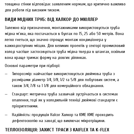
товщина стінки відповідає заявленим нормам, що критично важливо
для роботи під високим тиском.
ВИДИ МІДНИХ ТРУБ: ВІД ХАЛКОР ДО МЮЛЛЕР
Залежно від призначення, монтажниками використовується труба
мідна м'яка, яка постачається в бухтах по 15, 25 або 50 метрів. Вона
легко гнеться, що значно спрощує монтаж кондиціонера у
важкодоступних місцях. Для великих проектів у секторі промисловий
холод частіше застосовується труба мідна тверда в штангах, оскільки
вона краще тримає форму на довгих ділянках.
Основні параметри при підборі:
Типорозмір: найчастіше використовується дюймова труба з
розмірами діаметр 1/4, 3/8, 1/2 та 5/8 для побутових систем, а
також 3/4, 7/8 та 1 1/8 для комерційного обладнання.
Стандарт: метрична труба зазвичай зустрічається в системах
опалення, тоді як у холодильній техніці дюймові стандарти є
пріоритетними.
Надійність: продукція Halcor Халкор та KME КМЕ проходить
дефектоскопію на заводі, що виключає мікротріщини.
ТЕПЛОІЗОЛЯЦІЯ: ЗАХИСТ ТРАСИ З KAIFLEX ТА K-FLEX