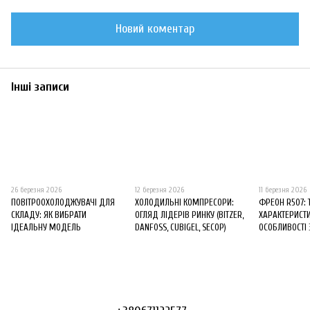
Новий коментар
Інші записи
26 березня 2026
12 березня 2026
11 березня 2026
ПОВІТРООХОЛОДЖУВАЧІ ДЛЯ
ХОЛОДИЛЬНІ КОМПРЕСОРИ:
ФРЕОН R507: 
СКЛАДУ: ЯК ВИБРАТИ
ОГЛЯД ЛІДЕРІВ РИНКУ (BITZER,
ХАРАКТЕРИСТИ
ІДЕАЛЬНУ МОДЕЛЬ
DANFOSS, CUBIGEL, SECOP)
ОСОБЛИВОСТІ