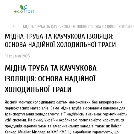
Блог
МІДНА ТРУБА ТА КАУЧУКОВА ІЗОЛЯЦІЯ: ОСНОВА НАДІЙНОЇ ХОЛОДИ
МІДНА ТРУБА ТА КАУЧУКОВА ІЗОЛЯЦІЯ:
ОСНОВА НАДІЙНОЇ ХОЛОДИЛЬНОЇ ТРАСИ
31 грудня 2025
МІДНА ТРУБА ТА КАУЧУКОВА
ІЗОЛЯЦІЯ: ОСНОВА НАДІЙНОЇ
ХОЛОДИЛЬНОЇ ТРАСИ
Якісний монтаж холодильних систем неможливий без використання
першокласних матеріалів. Саме мідна труба є основним каналом для
транспортування холодоагенту, а її надійність визначає герметичність
усієї системи. На ринку України особливою популярністю користується
продукція європейських та американських заводів, таких як Halcor
Халкор, Mueller Мюллер та KME КМЕ. Ці виробники гарантують, що