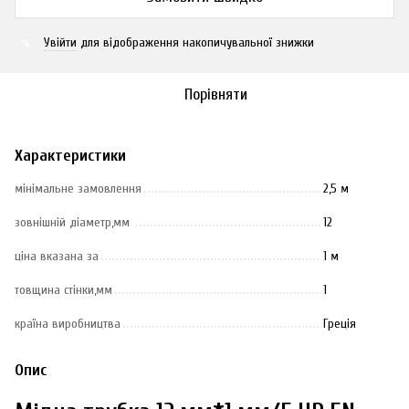
Увійти
для відображення накопичувальної знижки
%
Порівняти
Характеристики
мінімальне замовлення
2,5 м
зовнішній діаметр,мм
12
ціна вказана за
1 м
товщина стінки,мм
1
країна виробництва
Греція
Опис