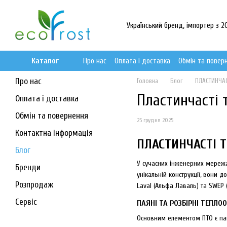
Перейти до основного контенту
Український бренд, імпортер з 20
Каталог
Про нас
Оплата і доставка
Обмін та повер
Про нас
Головна
Блог
ПЛАСТИНЧАС
Пластинчасті 
Оплата і доставка
Обмін та повернення
25 грудня 2025
Контактна інформація
ПЛАСТИНЧАСТІ 
Блог
У сучасних інженерних мережа
Бренди
унікальній конструкції, вони 
Розпродаж
Laval (Альфа Лаваль) та SWEP 
Сервіс
ПАЯНІ ТА РОЗБІРНІ ТЕПЛО
Основним елементом ПТО є паке