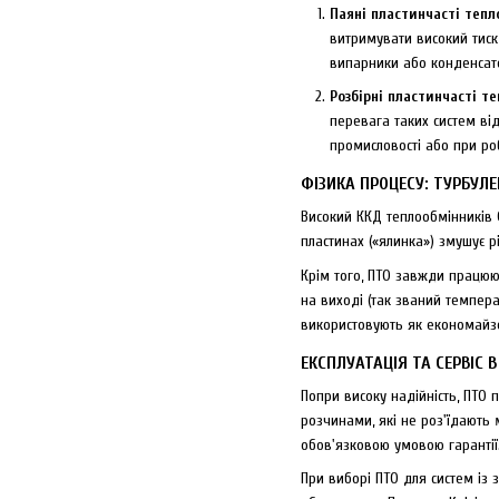
Паяні пластинчасті тепл
витримувати високий тиск
випарники або конденсато
Розбірні пластинчасті т
перевага таких систем ві
промисловості або при ро
ФІЗИКА ПРОЦЕСУ: ТУРБУЛЕ
Високий ККД теплообмінників 
пластинах («ялинка») змушує 
Крім того, ПТО завжди працюю
на виході (так званий темпера
використовують як економайз
ЕКСПЛУАТАЦІЯ ТА СЕРВІС В
Попри високу надійність, ПТО
розчинами, які не роз'їдають 
обов'язковою умовою гарантії
При виборі ПТО для систем із