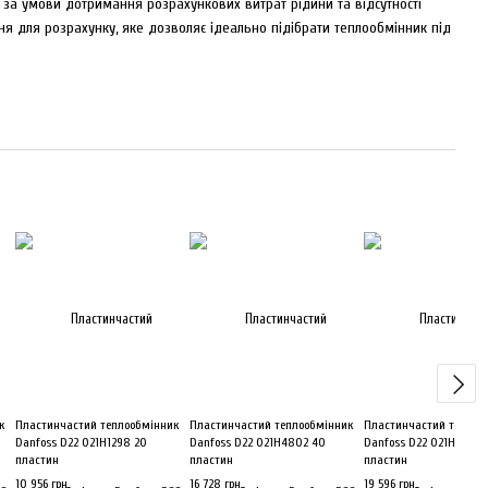
ки за умови дотримання розрахункових витрат рідини та відсутності
ня для розрахунку, яке дозволяє ідеально підібрати теплообмінник під
к
Пластинчастий теплообмінник
Пластинчастий теплообмінник
Пластинчастий теплоо
Danfoss D22 021H1298 20
Danfoss D22 021H4802 40
Danfoss D22 021H4802
пластин
пластин
пластин
10 956 грн
16 728 грн
19 596 грн