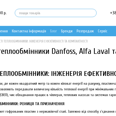
+3
11 р.
нення
Контактна інформація
Блог
Бренди
Розпродаж
Сервіс
ТІ ТЕПЛООБМІННИКИ: ІНЖЕНЕРІЯ ЕФЕКТИВНОСТІ ТА КОМПАКТНОСТІ
теплообмінники Danfoss, Alfa Laval т
ТЕПЛООБМІННИКИ: ІНЖЕНЕРІЯ ЕФЕКТИВНО
х, де кожен квадратний метр та кожен кіловат енергії на рахунку, пластинч
дозволяють передавати величезну кількість теплової енергії при мінімальних г
(СВЕП), чиє обладнання працює в чіллерах, теплових насосах та системах гар
ОБМІННИКИ: РІЗНИЦЯ ТА ПРИЗНАЧЕННЯ
т гофрованих пластин з нержавіючої сталі. Залежно від способу з'єднання ц