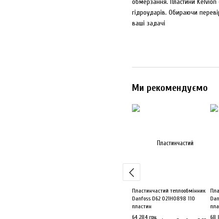
обмерзання. Пластини Kelvion 
гідроударів. Обираючи перевір
ваші задачі
Ми рекомендуємо
Пластинчастий теплообмінник
Пла
Danfoss D62 021H0898 110
Dan
пластин
пла
64 284 грн
68 