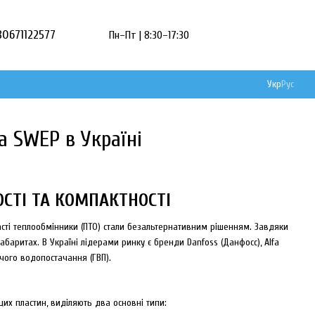
80671122577
Пн–Пт | 8:30–17:30
Укр
Рус
а SWEP в Україні
СТІ ТА КОМПАКТНОСТІ
асті теплообмінники (ПТО) стали безальтернативним рішенням. Завдяки
абаритах. В Україні лідерами ринку є бренди Danfoss (Данфосс), Alfa
ячого водопостачання (ГВП).
их пластин, виділяють два основні типи: