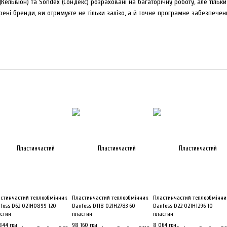
(Кельвіон) та Sondex (Сондекс) розраховані на багаторічну роботу, але тіль
ені бренди, ви отримуєте не тільки залізо, а й точне програмне забезпечен
стинчастий теплообмінник
Пластинчастий теплообмінник
Пластинчастий теплообмінни
foss D62 021H0899 120
Danfoss D118 021H2783 60
Danfoss D22 021H1296 10
стин
пластин
пластин
844 грн
98 160 грн
8 064 грн