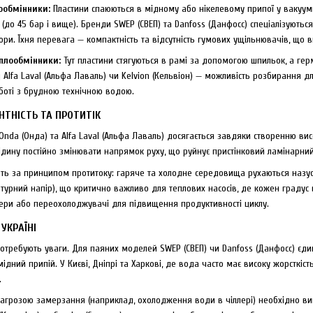
ообмінники:
Пластини спаюються в мідному або нікелевому припої у вакуумні
 (до 45 бар і вище). Бренди SWEP (СВЕП) та Danfoss (Данфосс) спеціалізують
ри. Їхня перевага — компактність та відсутність гумових ущільнювачів, що 
еплообмінники:
Тут пластини стягуються в рамі за допомогою шпильок, а герм
д Alfa Laval (Альфа Лаваль) чи Kelvion (Кельвіон) — можливість розбирання
боті з брудною технічною водою.
НТНІСТЬ ТА ПРОТИТІК
Onda (Онда) та Alfa Laval (Альфа Лаваль) досягається завдяки створенню ви
рідину постійно змінювати напрямок руху, що руйнує пристінковий ламінарни
ть за принципом протитоку: гаряче та холодне середовища рухаються назуст
турний напір), що критично важливо для теплових насосів, де кожен градус 
ери або переохолоджувачі для підвищення продуктивності циклу.
 УКРАЇНІ
 потребують уваги. Для паяних моделей SWEP (СВЕП) чи Danfoss (Данфосс) 
мідний припій. У Києві, Дніпрі та Харкові, де вода часто має високу жорсткіс
.
 загрозою замерзання (наприклад, охолодження води в чіллері) необхідно ви