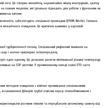
й печі. Це створює монолітну, надзвичайно міцну конструкцію, здатну
ся на паяних моделях, які ідеально підходять для роботи з фреонами як
виключає витоки.
етичність забезпечують спеціальні прокладки (EPDM, Nitrile). Головна
 для механічного очищення. Це критично важливо у харчовій
сокої турбулентності потоку. Спеціальний рифлений малюнок на
й шар і значно прискорює теплопередачу.
річ одне одному. Це дозволяє досягти мінімальної різниці температур
впливає на COP системи. У промисловому холоді паяні ПТО часто
єдиним методом очищення є хімічне промивання спеціальними
ть, встановлення фільтрів грубої очистки перед теплообмінником є
користовувати розчини гліколю та передбачати автоматику захисту від