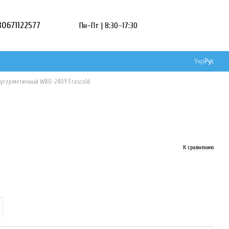
80671122577
Пн–Пт | 8:30–17:30
Укр
Рус
угерметичный W80-240Y Frascold
К сравнению