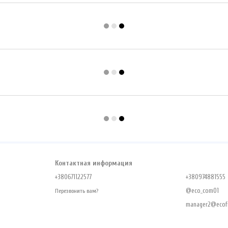
Контактная информация
+380671122577
+380974881555
@eco_com01
Перезвонить вам?
manager2@ecofr