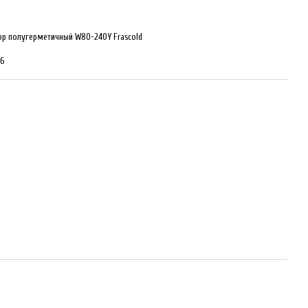
р полугерметичный W80-240Y Frascold
6