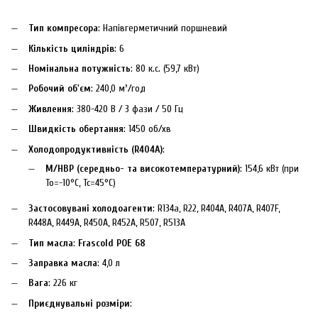
Тип компресора
: Напівгерметичний поршневий
Кількість циліндрів
: 6
Номінальна потужність
: 80 к.с. (59,7 кВт)
Робочий об'єм
: 240,0 м³/год
Живлення
: 380-420 В / 3 фази / 50 Гц
Швидкість обертання
: 1450 об/хв
Холодопродуктивність (R404A)
:
M/HBP (середньо- та високотемпературний)
: 154,6 кВт (при
To=-10°C, Tc=45°C)
Застосовувані холодоагенти
: R134a, R22, R404A, R407A, R407F,
R448A, R449A, R450A, R452A, R507, R513A
Тип масла
:
Frascold POE 68
Заправка масла
: 4,0 л
Вага
: 226 кг
Приєднувальні розміри
: