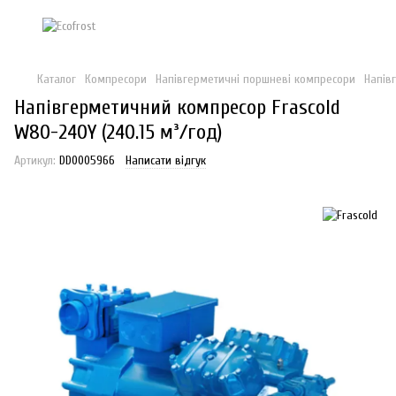
Каталог
Компресори
Напівгерметичні поршневі компресори
Напів
Напівгерметичний компресор Frascold
W80-240Y (240.15 м³/год)
Артикул:
DD0005966
Написати відгук