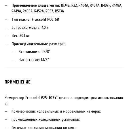
Применяемые хладагенты
: R134a, R22, R404A, R407A, R407F, R448A,
R449A, R450A, R452A, R507, R513A
Тип масла
:
Frascold POE 68
Заправка масла
: 4,0 л
Вес
: 203 кг
Присоединительные размеры
:
Всасывание
: 1.5/8″
Нагнетание
: 1.1/8″
ПРИМЕНЕНИЕ
Компрессор
Frascold V25-103Y
ідеально подходит для использования
в:
Коммерческих холодильных и морозильных камерах
Промышленных холодильных установках
Системах кондиционирования воздуха