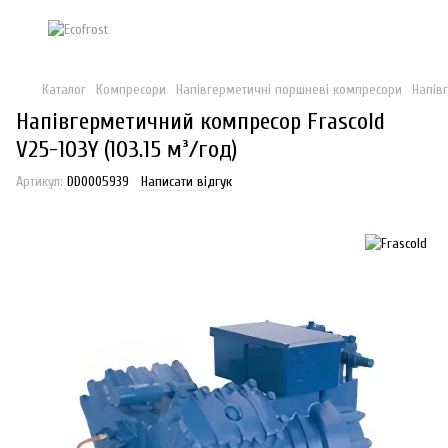
Каталог
Компресори
Напівгерметичні поршневі компресори
Напів
Напівгерметичний компресор Frascold
V25-103Y (103.15 м³/год)
Артикул:
DD0005939
Написати відгук