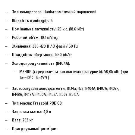
Тип компресора
: Напівгерметичний поршневий
Кількість циліндрів
: 6
Номінальна потужність
: 25 к.с. (18.6 кВт)
Робочий об'єм
: 103 м³/год
Живлення
: 380-420 В / 3 фази / 50 Гц
Швидкість обертання
: 1450 об/хв
Холодопродуктивність (R404A)
:
M/HBP (середньо- та високотемпературний)
: 50,86 кВт (при
To=-10°C, Tc=45°C)
Застосовувані холодоагенти
: R134a, R22, R404A, R407A, R407F,
R448A, R449A, R450A, R452A, R507, R513A
Тип масла
:
Frascold POE 68
Заправка масла
: 4,0 л
Вага
: 203 кг
Приєднувальні розміри
: