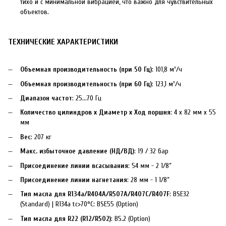
тихо и с минимальной вибрацией, что важно для чувствительных
объектов.
ТЕХНИЧЕСКИЕ ХАРАКТЕРИСТИКИ
Объемная производительность (при 50 Гц)
: 101,8 м³/ч
Объемная производительность (при 60 Гц)
: 123,1 м³/ч
Диапазон частот
: 25...70 Гц
Количество цилиндров x Диаметр x Ход поршня
: 4 x 82 мм x 55
мм
Вес
: 207 кг
Макс. избыточное давление (НД/ВД)
: 19 / 32 бар
Присоединение линии всасывания
: 54 мм - 2 1/8”
Присоединение линии нагнетания
: 28 мм - 1 1/8”
Тип масла для R134a/R404A/R507A/R407C/R407F
: BSE32
(Standard) | R134a tc>70°C: BSE55 (Option)
Тип масла для R22 (R12/R502)
: B5.2 (Option)