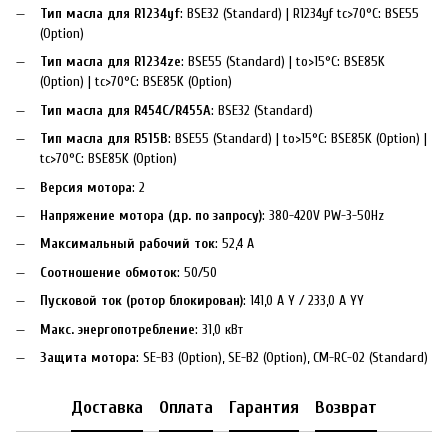
Тип масла для R1234yf
: BSE32 (Standard) | R1234yf tc>70°C: BSE55
(Option)
Тип масла для R1234ze
: BSE55 (Standard) | to>15°C: BSE85K
(Option) | tc>70°C: BSE85K (Option)
Тип масла для R454C/R455A
: BSE32 (Standard)
Тип масла для R515B
: BSE55 (Standard) | to>15°C: BSE85K (Option) |
tc>70°C: BSE85K (Option)
Версия мотора
: 2
Напряжение мотора (др. по запросу)
: 380-420V PW-3-50Hz
Максимальный рабочий ток
: 52,4 A
Соотношение обмоток
: 50/50
Пусковой ток (ротор блокирован)
: 141,0 A Y / 233,0 A YY
Макс. энергопотребление
: 31,0 кВт
Защита мотора
: SE-B3 (Option), SE-B2 (Option), CM-RC-02 (Standard)
Доставка
Оплата
Гарантия
Возврат