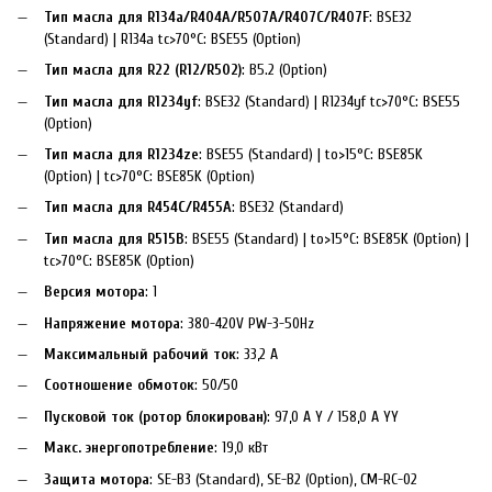
Тип масла для R134a/R404A/R507A/R407C/R407F
: BSE32
(Standard) | R134a tc>70°C: BSE55 (Option)
Тип масла для R22 (R12/R502)
: B5.2 (Option)
Тип масла для R1234yf
: BSE32 (Standard) | R1234yf tc>70°C: BSE55
(Option)
Тип масла для R1234ze
: BSE55 (Standard) | to>15°C: BSE85K
(Option) | tc>70°C: BSE85K (Option)
Тип масла для R454C/R455A
: BSE32 (Standard)
Тип масла для R515B
: BSE55 (Standard) | to>15°C: BSE85K (Option) |
tc>70°C: BSE85K (Option)
Версия мотора
: 1
Напряжение мотора
: 380-420V PW-3-50Hz
Максимальный рабочий ток
: 33,2 A
Соотношение обмоток
: 50/50
Пусковой ток (ротор блокирован)
: 97,0 A Y / 158,0 A YY
Макс. энергопотребление
: 19,0 кВт
Защита мотора
: SE-B3 (Standard), SE-B2 (Option), CM-RC-02