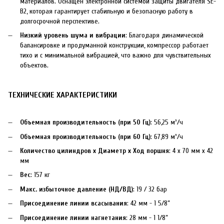
материалов. Оснащен электронной системой защиты двигателя SE-
B2, которая гарантирует стабильную и безопасную работу в
долгосрочной перспективе.
Низкий уровень шума и вибрации
: Благодаря динамической
балансировке и продуманной конструкции, компрессор работает
тихо и с минимальной вибрацией, что важно для чувствительных
объектов.
ТЕХНИЧЕСКИЕ ХАРАКТЕРИСТИКИ
Объемная производительность (при 50 Гц)
: 56,25 м³/ч
Объемная производительность (при 60 Гц)
: 67,89 м³/ч
Количество цилиндров x Диаметр x Ход поршня
: 4 x 70 мм x 42
мм
Вес
: 157 кг
Макс. избыточное давление (НД/ВД)
: 19 / 32 бар
Присоединение линии всасывания
: 42 мм - 1 5/8”
Присоединение линии нагнетания
: 28 мм - 1 1/8”