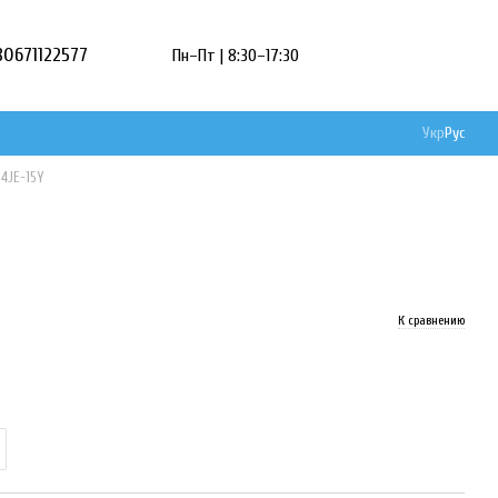
80671122577
Пн–Пт | 8:30–17:30
Укр
Рус
4JE-15Y
К сравнению