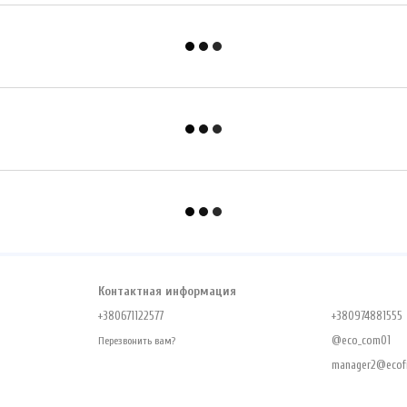
Контактная информация
+380671122577
+380974881555
@eco_com01
Перезвонить вам?
manager2@ecofr