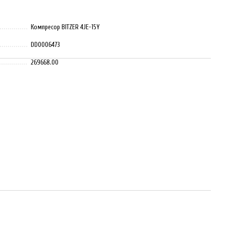
Компресор BITZER 4JE-15Y
DD0006473
269668.00