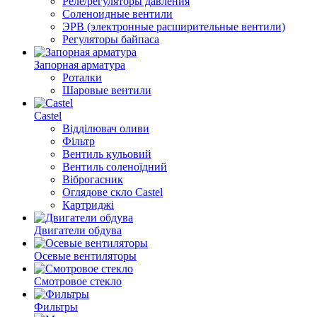
Реле/регуляторы давления
Соленоидные вентили
ЭРВ (электронные расширительные вентили)
Регуляторы байпаса
Запорная арматура
Роталки
Шаровые вентили
Castel
Відділювач оливи
Фільтр
Вентиль кульовий
Вентиль соленоїдний
Віброгасник
Оглядове скло Castel
Картриджі
Двигатели обдува
Осевые вентиляторы
Смотровое стекло
Фильтры