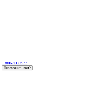
+380671122577
Перезвонить вам?