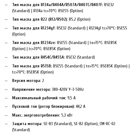
Тип масла для R134a/R404A/R507A/R407C/R407F
: BSE32
(Standard) | R134a tc>70°C: BSE55 (Option)
Тип масла для R22 (R12/R502)
: B5.2 (Option)
Тип масла для R1234yf
: BSE32 (Standard) | R1234yf tc>70°C: BSE55
(Option)
Тип масла для R1234ze
: BSE55 (Standard) | to>15°C: BSE85K
(Option) | tc>70°C: BSE85K (Option)
Тип масла для R454C/R455A
: BSE32 (Standard)
Тип масла для R515B
: BSE55 (Standard) | to>15°C: BSE85K (Option) |
tc>70°C: BSE85K (Option)
Версия мотора
: 2
Напряжение мотора
: 380-420V Y-3-50Hz
Максимальный рабочий ток
: 9,5 A
Пусковой ток (ротор блокирован)
: 44,2 A
Макс. энергопотребление
: 5,3 кВт
Защита мотора
: SE-B3 (Standard), SE-B2 (Option), CM-RC-02
(Standard)