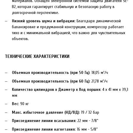
материалов. Оснащен электронной системой защиты двигателя SE-
B2, которая гарантирует стабильную и безопасную работу в
долгосрочной перспективе.
Низкий уровень шума и вибрации
: Благодаря динамической
балансировке и продуманной конструкции, компрессор работает
тихо и с минимальной вибрацией, что важно для чувствительных
объектов.
ТЕХНИЧЕСКИЕ ХАРАКТЕРИСТИКИ
Объемная производительность (при 50 Гц)
: 18,05 м³/ч
Объемная производительность (при 60 Гц)
: 21,78 м³/ч
Количество цилиндров x Диаметр x Ход поршня
: 4 x 41 мм x 39,3
мм
Вес
: 90 кг
Макс. избыточное давление (НД/ВД)
: 19 / 32 бар
Присоединение линии всасывания
: 22 мм - 7/8”
Присоединение линии нагнетания
: 16 мм - 5/8”