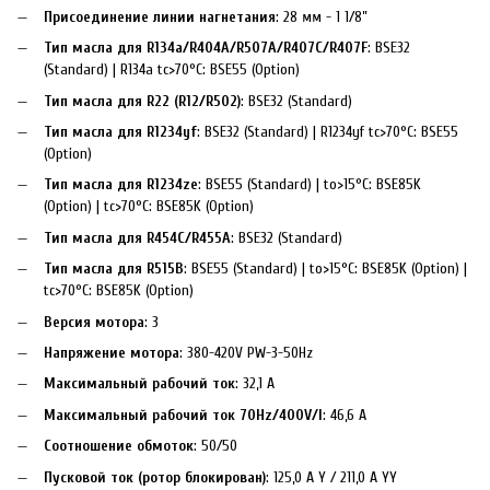
Присоединение линии нагнетания
: 28 мм - 1 1/8”
Тип масла для R134a/R404A/R507A/R407C/R407F
: BSE32
(Standard) | R134a tc>70°C: BSE55 (Option)
Тип масла для R22 (R12/R502)
: BSE32 (Standard)
Тип масла для R1234yf
: BSE32 (Standard) | R1234yf tc>70°C: BSE55
(Option)
Тип масла для R1234ze
: BSE55 (Standard) | to>15°C: BSE85K
(Option) | tc>70°C: BSE85K (Option)
Тип масла для R454C/R455A
: BSE32 (Standard)
Тип масла для R515B
: BSE55 (Standard) | to>15°C: BSE85K (Option) |
tc>70°C: BSE85K (Option)
Версия мотора
: 3
Напряжение мотора
: 380-420V PW-3-50Hz
Максимальный рабочий ток
: 32,1 A
Максимальный рабочий ток 70Hz/400V/I
: 46,6 A
Соотношение обмоток
: 50/50
Пусковой ток (ротор блокирован)
: 125,0 A Y / 211,0 A YY