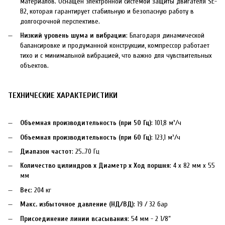
материалов. Оснащен электронной системой защиты двигателя SE-
B2, которая гарантирует стабильную и безопасную работу в
долгосрочной перспективе.
Низкий уровень шума и вибрации
: Благодаря динамической
балансировке и продуманной конструкции, компрессор работает
тихо и с минимальной вибрацией, что важно для чувствительных
объектов.
ТЕХНИЧЕСКИЕ ХАРАКТЕРИСТИКИ
Объемная производительность (при 50 Гц)
: 101,8 м³/ч
Объемная производительность (при 60 Гц)
: 123,1 м³/ч
Диапазон частот
: 25..70 Гц
Количество цилиндров x Диаметр x Ход поршня
: 4 x 82 мм x 55
мм
Вес
: 204 кг
Макс. избыточное давление (НД/ВД)
: 19 / 32 бар
Присоединение линии всасывания
: 54 мм - 2 1/8”