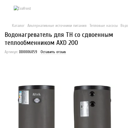
Каталог
Альтернативные источники питания
Тепловые насосы
Вод
Водонагреватель для ТН со сдвоенным
теплообменником AXD 200
Артикул:
DD0006059
Оставить отзыв