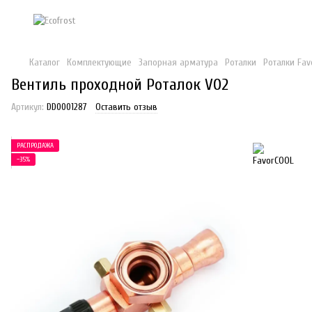
Каталог
Комплектующие
Запорная арматура
Роталки
Роталки Fav
Вентиль проходной Роталок V02
Артикул:
DD0001287
Оставить отзыв
РАСПРОДАЖА
−35%