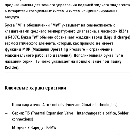
предназначены для точного управления подачей жидкого хладагента
в испарители холодильных систем и систем кондиционирования
воздуха.
Буква
"M"
в обозначении
"MW"
указывает на совместимость с
хладагентами среднего температурного диапазона, в частности
R134a
и
R407C
. Буква
"W"
обычно обозначает
жидкий заряд (Liquid charge)
термостатического элемента, который, как правило,
не имеет
функции MOP (Maximum Operating Pressure - ограничение
максимального рабочего давления)
. Дополнительная буква
"S"
в
названии серии
TIS
четко указывает на
подключение под пайку
(Solder)
.
Ключевые характеристики
Производитель:
Alco Controls (Emerson Climate Technologies)
Серия:
TIS (Thermal Expansion Valve - Interchangeable orifice, Solder
connections)
Модель / Заряд:
TIS-MW