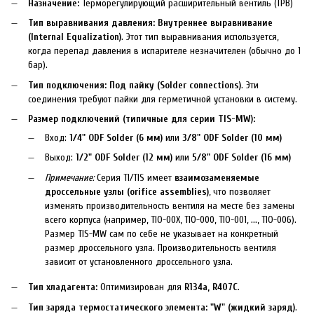
Назначение:
Терморегулирующий расширительный вентиль (ТРВ)
Тип выравнивания давления:
Внутреннее выравнивание
(Internal Equalization)
. Этот тип выравнивания используется,
когда перепад давления в испарителе незначителен (обычно до 1
бар).
Тип подключения:
Под пайку (Solder connections)
. Эти
соединения требуют пайки для герметичной установки в систему.
Размер подключений (типичные для серии TIS-MW):
Вход:
1/4" ODF Solder (6 мм)
или
3/8" ODF Solder (10 мм)
Выход:
1/2" ODF Solder (12 мм)
или
5/8" ODF Solder (16 мм)
Примечание:
Серия TI/TIS имеет
взаимозаменяемые
дроссельные узлы (orifice assemblies)
, что позволяет
изменять производительность вентиля на месте без замены
всего корпуса (например, TIO-00X, TIO-000, TIO-001, ..., TIO-006).
Размер TIS-MW сам по себе не указывает на конкретный
размер дроссельного узла. Производительность вентиля
зависит от установленного дроссельного узла.
Тип хладагента:
Оптимизирован для
R134a, R407C
.
Тип заряда термостатического элемента:
"W" (жидкий заряд)
.