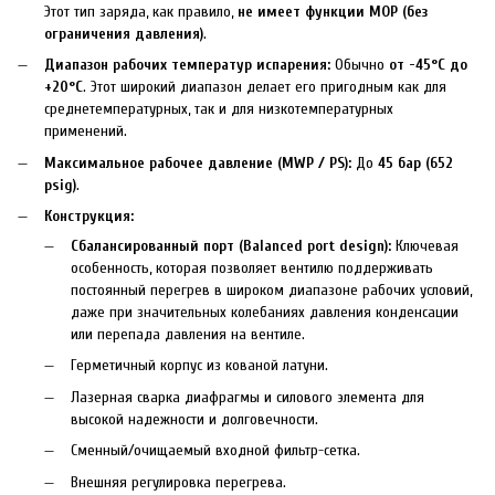
Этот тип заряда, как правило,
не имеет функции MOP (без
ограничения давления)
.
Диапазон рабочих температур испарения:
Обычно
от -45°C до
+20°C
. Этот широкий диапазон делает его пригодным как для
среднетемпературных, так и для низкотемпературных
применений.
Максимальное рабочее давление (MWP / PS):
До
45 бар (652
psig)
.
Конструкция:
Сбалансированный порт (Balanced port design):
Ключевая
особенность, которая позволяет вентилю поддерживать
постоянный перегрев в широком диапазоне рабочих условий,
даже при значительных колебаниях давления конденсации
или перепада давления на вентиле.
Герметичный корпус из кованой латуни.
Лазерная сварка диафрагмы и силового элемента для
высокой надежности и долговечности.
Сменный/очищаемый входной фильтр-сетка.
Внешняя регулировка перегрева.