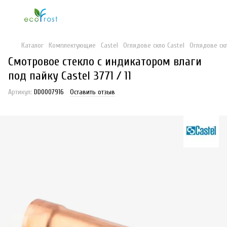
Каталог
Комплектующие
Castel
Оглядове скло Castel
Оглядове скл
Смотровое стекло с индикатором влаги
под пайку Castel 3771 / 11
Артикул:
DD0007916
Оставить отзыв