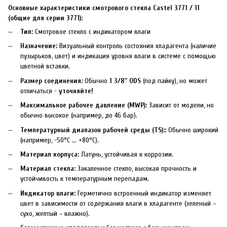
Основные характеристики смотрового стекла Castel 3771 / 11
(общие для серии 3771):
Тип:
Смотровое стекло с индикатором влаги
Назначение:
Визуальный контроль состояния хладагента (наличие
пузырьков, цвет) и индикация уровня влаги в системе с помощью
цветной вставки.
Размер соединения:
Обычно
1 3/8" ODS
(под пайку), но может
отличаться -
уточняйте!
Максимальное рабочее давление (MWP):
Зависит от модели, но
обычно высокое (например, до 46 бар).
Температурный диапазон рабочей среды (TS)::
Обычно широкий
(например, -50°C ... +80°C).
Материал корпуса:
Латунь, устойчивая к коррозии.
Материал стекла:
Закаленное стекло, высокая прочность и
устойчивость к температурным перепадам.
Индикатор влаги:
Герметично встроенный индикатор изменяет
цвет в зависимости от содержания влаги в хладагенте (зеленый –
сухо, желтый – влажно).