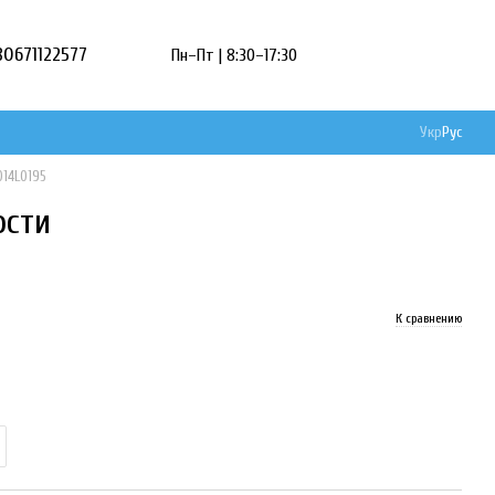
80671122577
Пн–Пт | 8:30–17:30
Укр
Рус
014L0195
ости
К сравнению