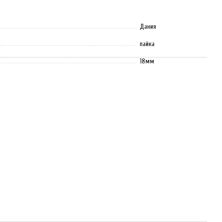
Дания
пайка
18мм