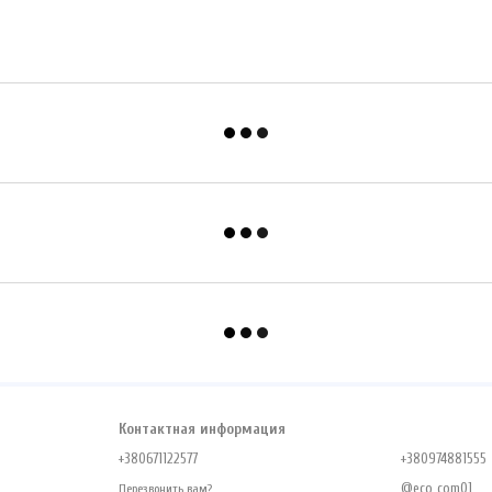
Контактная информация
+380671122577
+380974881555
@eco_com01
Перезвонить вам?