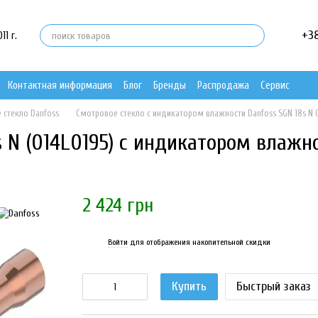
+3
1 г.
Контактная информация
Блог
Бренды
Распродажа
Сервис
 стекло Danfoss
Смотровое стекло с индикатором влажности Danfoss SGN 18s N 
s N (014L0195) с индикатором влажн
2 424 грн
Войти
для отображения накопительной скидки
%
Купить
Быстрый заказ