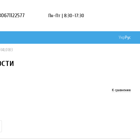
80671122577
Пн–Пт | 8:30–17:30
Укр
Рус
014L0183
ости
К сравнению