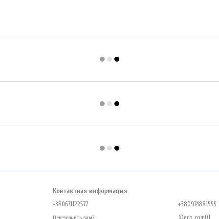
Контактная информация
+380671122577
+380974881555
@eco_com01
Перезвонить вам?