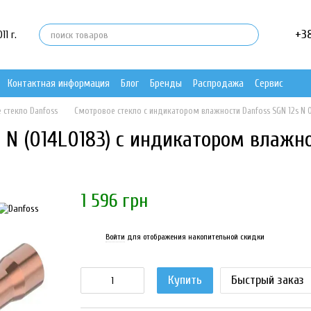
+3
1 г.
Контактная информация
Блог
Бренды
Распродажа
Сервис
 стекло Danfoss
Смотровое стекло с индикатором влажности Danfoss SGN 12s N 
s N (014L0183) с индикатором влажн
1 596 грн
Войти
для отображения накопительной скидки
%
Купить
Быстрый заказ