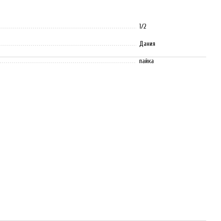
1/2
Дания
пайка