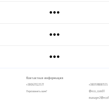
Контактная информация
+380671122577
+380974881555
@eco_com01
Перезвонить вам?
manager2@ecofr