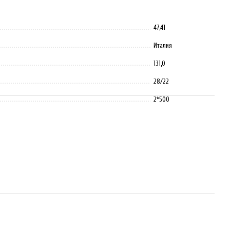
47,41
Италия
131,0
28/22
2*500