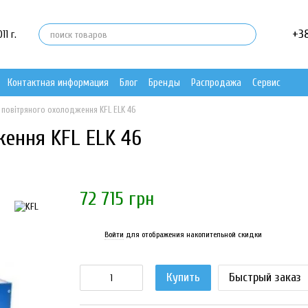
+3
1 г.
Контактная информация
Блог
Бренды
Распродажа
Сервис
 повітряного охолодження KFL ELK 46
ження KFL ELK 46
72 715 грн
Войти
для отображения накопительной скидки
%
Купить
Быстрый заказ