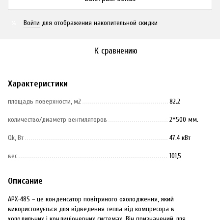
Войти
для отображения накопительной скидки
%
К сравнению
Характеристики
площадь поверхности, м2
82.2
количество/диаметр вентиляторов
2*500 мм.
Qk, Вт
47.4 кВт
вес
101,5
Описание
APX-48S – це конденсатор повітряного охолодження, який
використовується для відведення тепла від компресора в
холодильних і кондиціонерних системах. Він призначений для