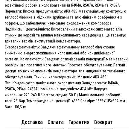
ефективної роботи з холодоагентами R404A, R507A, R134a та R452A.
Переваги: Висока продуктивність: APX-48S має спеціальну конструкцію
теплообмінника з мідними трубками та алюмінієвим оребренням з
гофром, що забезпечує інтенсивне охолодження компресора.
Надійність і довговічність: Виготовлений з високоякісних матеріалів,
стійких до корозії та впливу навколишнього середовища. Це гарантує
тривалий термін експлуатації конденсатора.
Енергоефективність: Завдяки ефективному теплообміну сприяє
зниженню енергоспоживання холодильної або кондиціонерної
системи. Компактність: Завдяки оптимізованій конструкції має невеликі
розміри, що полегшує його монтаж. Простота обслуговування: Легкий
доступ до всіх компонентів конденсатора для чищення та технічного
обслуговування. Технічні характеристики: Модель: APX-48S
Тип: Конденсатор повітряного охолодження Холодоагенти: R404A,
R507A, R134a, R452A Номінальна потужність: 47,4 кВт Напруга
живлення: 220-240 В Частота струму: 50 Гц Максимальний робочий
тиск: 25 бар Температура конденсації: 45°C Розміри: 1835х1115х392 мм
Вага: 101,5 кг
Доставка
Оплата
Гарантия
Возврат