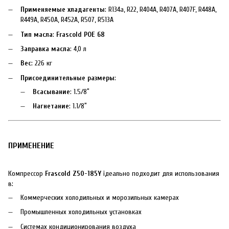
Применяемые хладагенты
: R134a, R22, R404A, R407A, R407F, R448A,
R449A, R450A, R452A, R507, R513A
Тип масла
:
Frascold POE 68
Заправка масла
: 4,0 л
Вес
: 226 кг
Присоединительные размеры
:
Всасывание
: 1.5/8″
Нагнетание
: 1.1/8″
ПРИМЕНЕНИЕ
Компрессор
Frascold Z50-185Y
ідеально подходит для использования
в:
Коммерческих холодильных и морозильных камерах
Промышленных холодильных установках
Системах кондиционирования воздуха