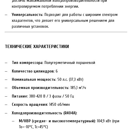
достичь максимальной холодопроизводительности при
контролируемом потреблении энергии.
Универсальность
: Подходит для работы с широким спектром
хладагентов, что делает его универсальным решением для
различных установок.
ТЕХНИЧЕСКИЕ ХАРАКТЕРИСТИКИ
Тип компрессора
: Полугерметичный поршневой
Количество цилиндров
: 6
Номинальная мощность
: 50 л.с. (37,3 кВт)
Объемная производительность
: 185,1 м³/ч
Питание
: 380-420 В / 3 фазы / 50 Гц
Скорость вращения
: 1450 об/мин
Холодопроизводительность (R404A)
:
M/HBP (средне- и высокотемпературный)
: 104,9 кВт (при
To=-10°C, Tc=45°C)