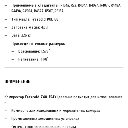
Применяемые хладагенты
: R134a, R22, R404A, R407A, R407F, R448A,
R449A, R450A, R452A, R507, R513A
Тип масла
:
Frascold POE 68
Заправка масла
: 4,0 л
Вага
: 226 кг
Присоединительные размеры
:
Всасывание
: 1.5/8″
Нагнетание
: 1.1/8″
ПРИМЕНЕНИЕ
Компрессор
Frascold Z40-154Y
ідеально подходит для использования
в:
Коммерческих холодильных и морозильных камерах
Промышленных холодильных установках
Системах кондиционирования воздуха