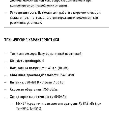
достичь максимальной холодопроизводительности при
контролируемом потреблении энергии.
Универсальность
: Подходит для работы с широким спектром
хладагентов, что делает его универсальным решением для
различных установок.
ТЕХНИЧЕСКИЕ ХАРАКТЕРИСТИКИ
Тип компрессора
: Полугерметичный поршневой
Кількість циліндрів
: 6
Номінальна потужність
: 40 л.с. (30 кВт)
Объемная производительность
: 154,3 м³/ч
Питание
: 380-420 В / 3 фазы / 50 Гц
Скорость обертання
: 1450 об/хв
Холодопроизводительность (R404A)
:
M/HBP (средне- и высокотемпературный)
: 84,9 кВт (при
To=-10°C, Tc=45°C)