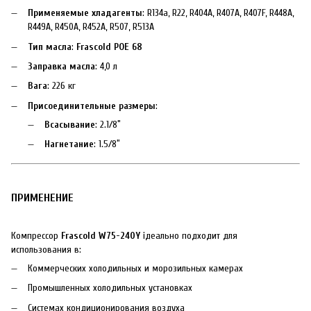
Применяемые хладагенты
: R134a, R22, R404A, R407A, R407F, R448A,
R449A, R450A, R452A, R507, R513A
Тип масла
:
Frascold POE 68
Заправка масла
: 4,0 л
Вага
: 226 кг
Присоединительные размеры
:
Всасывание
: 2.1/8″
Нагнетание
: 1.5/8″
ПРИМЕНЕНИЕ
Компрессор
Frascold W75-240Y
ідеально подходит для
использования в:
Коммерческих холодильных и морозильных камерах
Промышленных холодильных установках
Системах кондиционирования воздуха