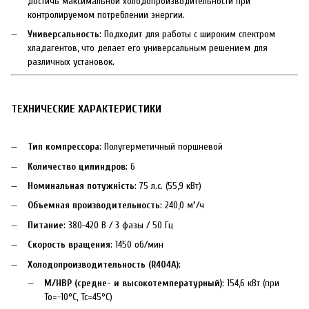
достичь максимальной холодопроизводительности при
контролируемом потреблении энергии.
Универсальность
: Подходит для работы с широким спектром
хладагентов, что делает его универсальным решением для
различных установок.
ТЕХНИЧЕСКИЕ ХАРАКТЕРИСТИКИ
Тип компрессора
: Полугерметичный поршневой
Количество цилиндров
: 6
Номинальная потужність
: 75 л.с. (55,9 кВт)
Объемная производительность
: 240,0 м³/ч
Питание
: 380-420 В / 3 фазы / 50 Гц
Скорость вращения
: 1450 об/мин
Холодопроизводительность (R404A)
:
M/HBP (средне- и высокотемпературный)
: 154,6 кВт (при
To=-10°C, Tc=45°C)