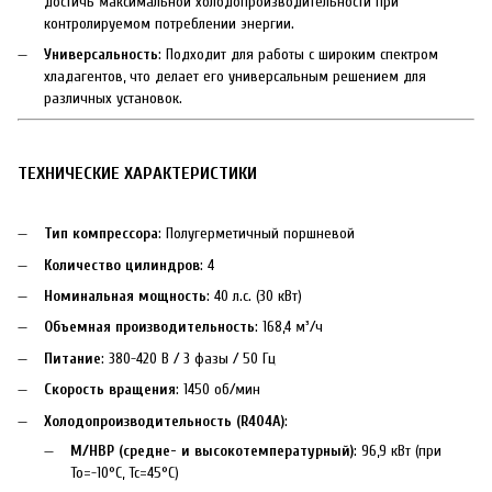
достичь максимальной холодопроизводительности при
контролируемом потреблении энергии.
Универсальность
: Подходит для работы с широким спектром
хладагентов, что делает его универсальным решением для
различных установок.
ТЕХНИЧЕСКИЕ ХАРАКТЕРИСТИКИ
Тип компрессора
: Полугерметичный поршневой
Количество цилиндров
: 4
Номинальная мощность
: 40 л.с. (30 кВт)
Объемная производительность
: 168,4 м³/ч
Питание
: 380-420 В / 3 фазы / 50 Гц
Скорость вращения
: 1450 об/мин
Холодопроизводительность (R404A)
:
M/HBP (средне- и высокотемпературный)
: 96,9 кВт (при
To=-10°C, Tc=45°C)