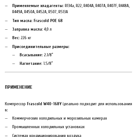
Применяемые хладагенты
: R134a, R22, R404A, R407A, R407F, R448A,
R449A, R450A, R452A, R507, R513A
Тип масла
:
Frascold POE 68
Заправка масла
: 4,0 л
Вес
: 226 кг
Присоединительные размеры
:
Всасывание
: 2.1/8″
Нагнетание
: 1.5/8″
ПРИМЕНЕНИЕ
Компрессор
Frascold W40-168Y
ідеально подходит для использования
в:
Коммерческих холодильных и морозильных камерах
Промышленных холодильных установках
Системах кондиционирования воздуха