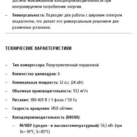
достичь максимальной холодопроизводительности при
контролируемом потреблении энергии.
Универсальность
: Подходит для работы с широким спектром
хладагентов, что делает его универсальным решением для
различных установок.
ТЕХНИЧЕСКИЕ ХАРАКТЕРИСТИКИ
Тип компрессора
: Полугерметичный поршневой
Количество цилиндров
: 6
Номинальная мощность
: 32 л.с. (24 кВт)
Объемная производительность
: 93,1 м³/ч
Питание
: 380-420 В / 3 фазы / 50 Гц
Скорость вращения
: 1450 об/мин
Холодопроизводительность (R404A)
:
M/HBP (средне- и высокотемпературный)
: 56,1 кВт (при
To=-10°C, Tc=45°C)