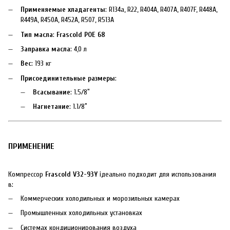
Применяемые хладагенты
: R134a, R22, R404A, R407A, R407F, R448A,
R449A, R450A, R452A, R507, R513A
Тип масла
:
Frascold POE 68
Заправка масла
: 4,0 л
Вес
: 193 кг
Присоединительные размеры
:
Всасывание
: 1.5/8″
Нагнетание
: 1.1/8″
ПРИМЕНЕНИЕ
Компрессор
Frascold V32-93Y
ідеально подходит для использования
в:
Коммерческих холодильных и морозильных камерах
Промышленных холодильных установках
Системах кондиционирования воздуха