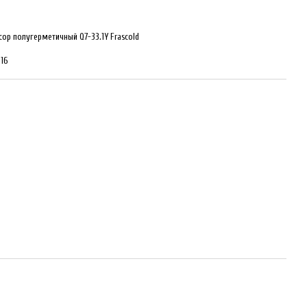
ор полугерметичный Q7-33.1Y Frascold
16
0