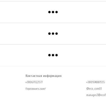
Контактная информация
+380671122577
+380974881555
@eco_com01
Перезвонить вам?
manager2@ecofr