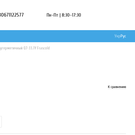
80671122577
Пн–Пт | 8:30–17:30
Укр
Рус
угерметичный Q7-33.1Y Frascold
К сравнению