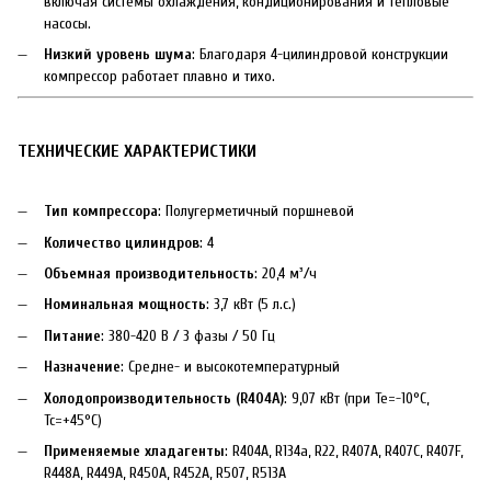
включая системы охлаждения, кондиционирования и тепловые
насосы.
Низкий уровень шума
: Благодаря 4-цилиндровой конструкции
компрессор работает плавно и тихо.
ТЕХНИЧЕСКИЕ ХАРАКТЕРИСТИКИ
Тип компрессора
: Полугерметичный поршневой
Количество цилиндров
: 4
Объемная производительность
: 20,4 м³/ч
Номинальная мощность
: 3,7 кВт (5 л.с.)
Питание
: 380-420 В / 3 фазы / 50 Гц
Назначение
: Средне- и высокотемпературный
Холодопроизводительность (R404A)
: 9,07 кВт (при Te=-10°C,
Tc=+45°C)
Применяемые хладагенты
: R404A, R134a, R22, R407A, R407C, R407F,
R448A, R449A, R450A, R452A, R507, R513A