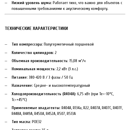
Низкий уровень шума
: Работает тихо, что важно для объектов с
повышенными требованиями к акустическому комфорту.
ТЕХНИЧЕСКИЕ ХАРАКТЕРИСТИКИ
Тип компрессора
: Полугерметичный поршневой
Количество цилиндров
: 2
Объемная производительность
: 15,08 м³/ч
Номинальная мощность
: 2,2 кВт (3 л.с.)
Питание
: 380-420 В / 3 фазы / 50 Гц
Назначение
: Средне- и высокотемпературный
Холодопроизводительность (R404A)
: 6,75 кВт (при Te=-10°C,
Tc=+45°C)
Применяемые хладагенты
: R404A, R134a, R22, R407A, R407C, R407F,
R448A, R449A, R450A, R452A, R507, R513A
Тип масла
: POE32