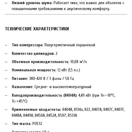
Низкий уровень шума
: Работает тихо, что важно для объектов с
повышенными требованиями к акустическому комфорту.
ТЕХНИЧЕСКИЕ ХАРАКТЕРИСТИКИ
Тип компрессора
: Полугерметичный поршневой
Количество цилиндров
: 2
Объемная производительность
: 10,08 м³/ч
Номинальная мощность
: 1,1 кВт (1,5 л.с.)
Питание
: 380-420 В / 3 фазы / 50 Гц
Назначение
: Средне- и высокотемпературный
Холодопроизводительность (R404A)
: 4,49 кВт (при Te=-10°C,
Tc=+45°C)
Применяемые хладагенты
: R404A, R134a, R22, R407A, R407C, R407F,
R448A, R449A, R450A, R452A, R507, R513A
Тип масла
: POE32