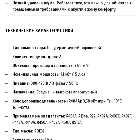
Низкий уровень шума
: Работает тихо, что важно для объектов с
повышенными требованиями к акустическому комфорту.
ТЕХНИЧЕСКИЕ ХАРАКТЕРИСТИКИ
Тип компрессора
: Полугерметичный поршневой
Количество цилиндров
: 2
Объемная производительность
: 7,65 м³/ч
Номинальная мощность
: 1,1 кВт (1,5 л.с.)
Питание
: 380-420 В / 3 фазы / 50 Гц
Назначение
: Средне- и высокотемпературный
Холодопроизводительность (R404A)
: 3,58 кВт (при Te=-10°C,
Tc=+45°C)
Применяемые хладагенты
: R404A, R134a, R22, R407A, R407C, R407F,
R448A, R449A, R450A, R452A, R507, R513A
Тип масла
: POE32