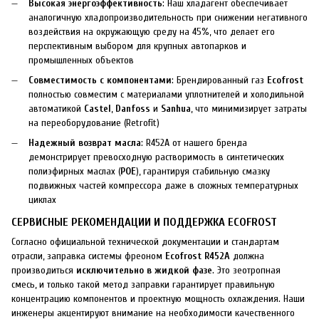
Высокая энергоэффективность
: Наш хладагент обеспечивает
аналогичную хладопроизводительность при снижении негативного
воздействия на окружающую среду на 45%, что делает его
перспективным выбором для крупных автопарков и
промышленных объектов
Совместимость с компонентами
: Брендированный газ
Ecofrost
полностью совместим с материалами уплотнителей и холодильной
автоматикой
Castel
,
Danfoss
и
Sanhua
, что минимизирует затраты
на переоборудование (Retrofit)
Надежный возврат масла
: R452A от нашего бренда
демонстрирует превосходную растворимость в синтетических
полиэфирных маслах (
POE
), гарантируя стабильную смазку
подвижных частей компрессора даже в сложных температурных
циклах
СЕРВИСНЫЕ РЕКОМЕНДАЦИИ И ПОДДЕРЖКА ECOFROST
Согласно официальной технической документации и стандартам
отрасли, заправка системы фреоном
Ecofrost R452A
должна
производиться
исключительно в жидкой фазе
. Это зеотропная
смесь, и только такой метод заправки гарантирует правильную
концентрацию компонентов и проектную мощность охлаждения. Наши
инженеры акцентируют внимание на необходимости качественного