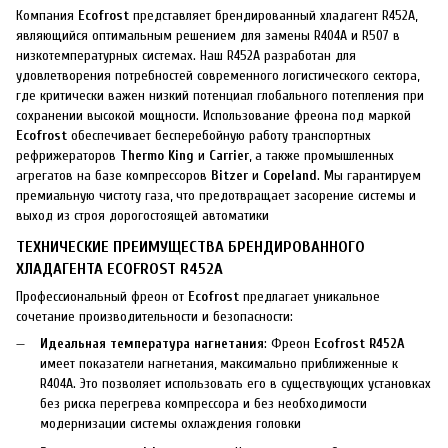
Компания
Ecofrost
представляет брендированный хладагент R452A,
являющийся оптимальным решением для замены R404A и R507 в
низкотемпературных системах. Наш R452A разработан для
удовлетворения потребностей современного логистического сектора,
где критически важен низкий потенциал глобального потепления при
сохранении высокой мощности. Использование фреона под маркой
Ecofrost
обеспечивает бесперебойную работу транспортных
рефрижераторов
Thermo King
и
Carrier
, а также промышленных
агрегатов на базе компрессоров
Bitzer
и
Copeland
. Мы гарантируем
премиальную чистоту газа, что предотвращает засорение системы и
выход из строя дорогостоящей автоматики
ТЕХНИЧЕСКИЕ ПРЕИМУЩЕСТВА БРЕНДИРОВАННОГО
ХЛАДАГЕНТА ECOFROST R452A
Профессиональный фреон от
Ecofrost
предлагает уникальное
сочетание производительности и безопасности:
Идеальная температура нагнетания
: Фреон
Ecofrost R452A
имеет показатели нагнетания, максимально приближенные к
R404A. Это позволяет использовать его в существующих установках
без риска перегрева компрессора и без необходимости
модернизации системы охлаждения головки