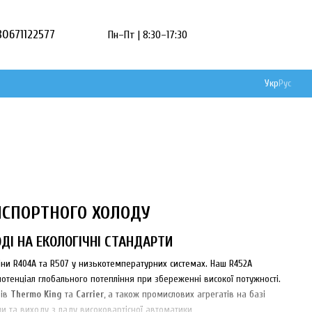
80671122577
Пн–Пт | 8:30–17:30
Укр
Рус
НСПОРТНОГО ХОЛОДУ
ДІ НА ЕКОЛОГІЧНІ СТАНДАРТИ
ни R404A та R507 у низькотемпературних системах. Наш R452A
отенціал глобального потепління при збереженні високої потужності.
рів
Thermo King
та
Carrier
, а також промислових агрегатів на базі
ми та виходу з ладу високовартісної автоматики