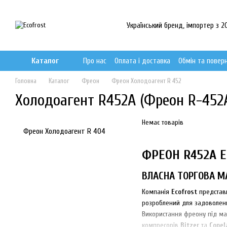
Перейти до основного контенту
Український бренд, імпортер з 20
Каталог
Про нас
Оплата і доставка
Обмін та повер
Головна
Каталог
Фреон
Фреон Холодоагент R 452
Холодоагент R452A (Фреон R-452
Немає товарів
Фреон Холодоагент R 404
ФРЕОН R452A E
ВЛАСНА ТОРГОВА МА
Компанія
Ecofrost
представл
розроблений для задоволення
Використання фреону під м
компресорів
Bitzer
та
Copel