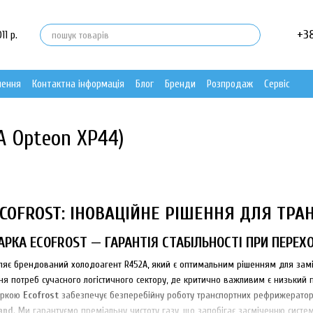
+3
11 р.
нення
Контактна інформація
Блог
Бренди
Розпродаж
Сервіс
A Opteon XP44)
COFROST: ІНОВАЦІЙНЕ РІШЕННЯ ДЛЯ ТРА
РКА ECOFROST — ГАРАНТІЯ СТАБІЛЬНОСТІ ПРИ ПЕРЕХО
яє брендований холодоагент R452A, який є оптимальним рішенням для замі
 потреб сучасного логістичного сектору, де критично важливим є низький п
аркою
Ecofrost
забезпечує безперебійну роботу транспортних рефрижерато
and
. Ми гарантуємо преміальну чистоту газу, що запобігає засміченню систе