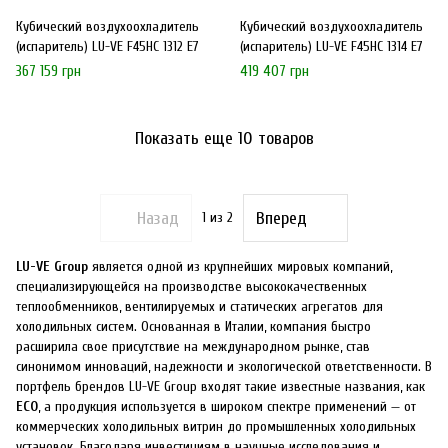
Кубический воздухоохладитель
Кубический воздухоохладитель
(испаритель) LU-VE F45HC 1312 E7
(испаритель) LU-VE F45HC 1314 E7
367 159 грн
419 407 грн
Показать еще 10 товаров
Назад
Вперед
1
из 2
LU-VE Group
является одной из крупнейших мировых компаний,
специализирующейся на производстве высококачественных
теплообменников, вентилируемых и статических агрегатов для
холодильных систем. Основанная в Италии, компания быстро
расширила свое присутствие на международном рынке, став
синонимом инноваций, надежности и экологической ответственности. В
портфель брендов LU-VE Group входят такие известные названия, как
ECO
, а продукция используется в широком спектре применений — от
коммерческих холодильных витрин до промышленных холодильных
установок. Благодаря инвестициям в научные исследования и