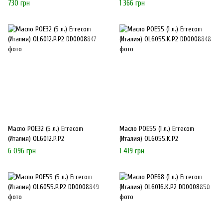
Errecom (Италия) OL6054.K.P2
730 грн
1 366 грн
Масло POE32 (5 л.) Errecom
Масло POE55 (1 л.) Errecom
(Италия) OL6012.P.P2
(Италия) OL6055.K.P2
6 096 грн
1 419 грн