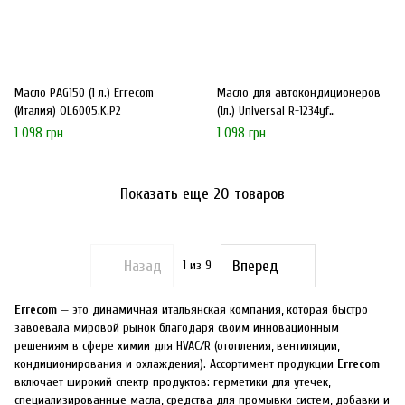
Масло PAG150 (1 л.) Errecom
Масло для автокондиционеров
(Италия) OL6005.K.P2
(1л.) Universal R-1234yf
OL6059.K.P2 Errecom
1 098 грн
1 098 грн
Показать еще 20 товаров
Назад
Вперед
1
из 9
Errecom
— это динамичная итальянская компания, которая быстро
завоевала мировой рынок благодаря своим инновационным
решениям в сфере химии для HVAC/R (отопления, вентиляции,
кондиционирования и охлаждения). Ассортимент продукции
Errecom
включает широкий спектр продуктов: герметики для утечек,
специализированные масла, средства для промывки систем, добавки и