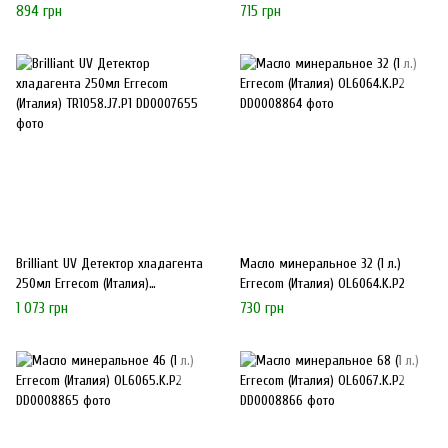
894 грн
715 грн
Brilliant UV Детектор хладагента
Масло минеральное 32 (1 л.)
250мл Errecom (Италия)
Errecom (Италия) OL6064.K.P2
TR1058.J7.P1
1 073 грн
730 грн