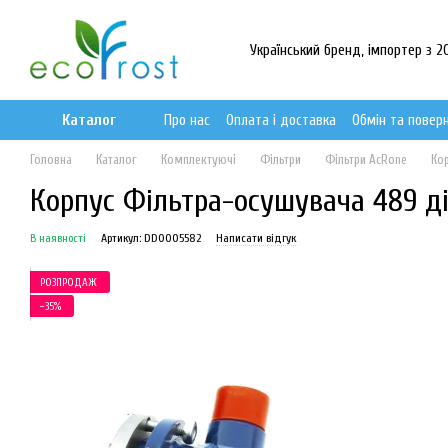
Перейти до основного контенту
Український бренд, імпортер з 20
Каталог
Про нас
Оплата і доставка
Обмін та повер
Головна
Каталог
Комплектуючі
Фільтри
Фільтри AcRone
Ко
Корпус Фільтра-осушувача 489 д
В наявності
Артикул: DD0005582
Написати відгук
РОЗПРОДАЖ
−35%