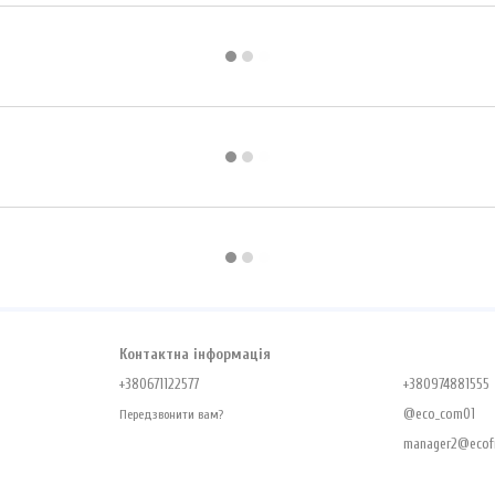
Контактна інформація
+380671122577
+380974881555
@eco_com01
Передзвонити вам?
manager2@ecofr