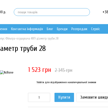
+3
11 р.
нення
Контактна інформація
Блог
Бренди
Розпродаж
Сервіс
рпус Фільтра-осушувача 489 діаметр труби 28
іаметр труби 28
1 523 грн
2 345 грн
Увійти
для відображення накопичувальної знижки
%
Купити
Замовити швид