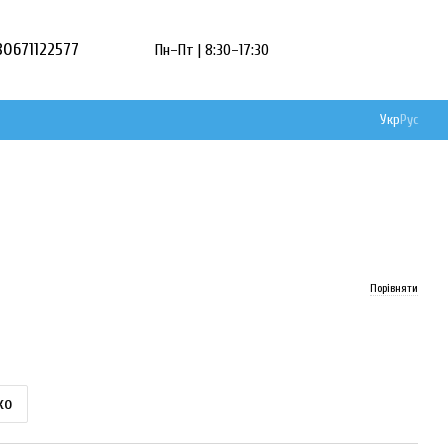
80671122577
Пн–Пт | 8:30–17:30
Укр
Рус
Порівняти
ко