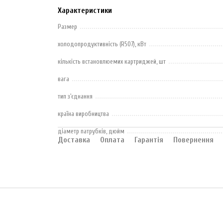
Характеристики
Размер
холодопродуктивність (R507), кВт
кількість встановлюемих картриджей, шт
вага
тип з'єднання
країна виробництва
діаметр патрубків, дюйм
Доставка
Оплата
Гарантія
Повернення