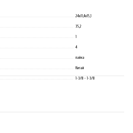
24х11,4х15,1
35,2
1
4
пайка
Китай
1-3/8 - 1-3/8