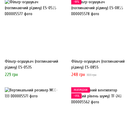
−18%
Фільтр-осушувач (поглинаючий
Фільтр-осушувач (поглинаючий
рідину) ES-053S
рідину) ES-085S
229 грн
248 грн
303 грн
РОЗПРОДАЖ
−35%