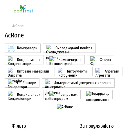
AcRone
AcRone
Компресори
Охолоджувачі повітря
Конденсатори
Комплектуючі
Фреон
Витратні матеріали
Інструменти
Агрегати
Генератори
Альтернативні джерела живлення
Кондиціонери
Розпродаж
Новинки
Фільтр
За популярністю