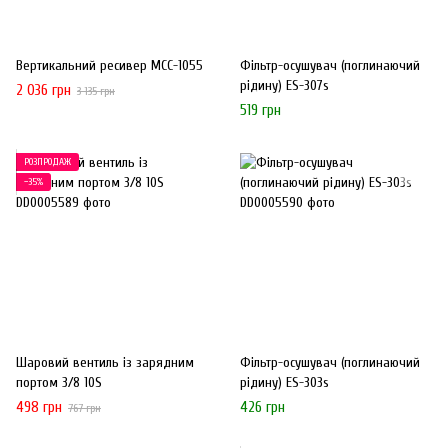
Вертикальний ресивер MCC-1055
Фільтр-осушувач (поглинаючий
рідину) ES-307s
2 036 грн
3 135 грн
519 грн
РОЗПРОДАЖ
−35%
Шаровий вентиль із зарядним
Фільтр-осушувач (поглинаючий
портом 3/8 10S
рідину) ES-303s
498 грн
426 грн
767 грн