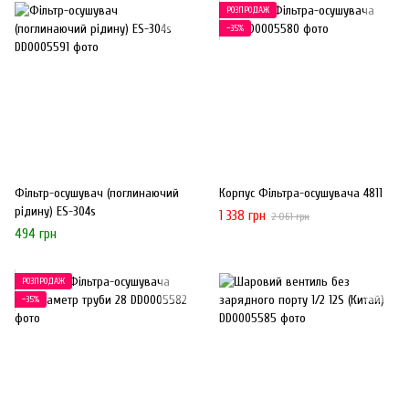
РОЗПРОДАЖ
−35%
Фільтр-осушувач (поглинаючий
Корпус Фільтра-осушувача 4811
рідину) ES-304s
1 338 грн
2 061 грн
494 грн
РОЗПРОДАЖ
−35%