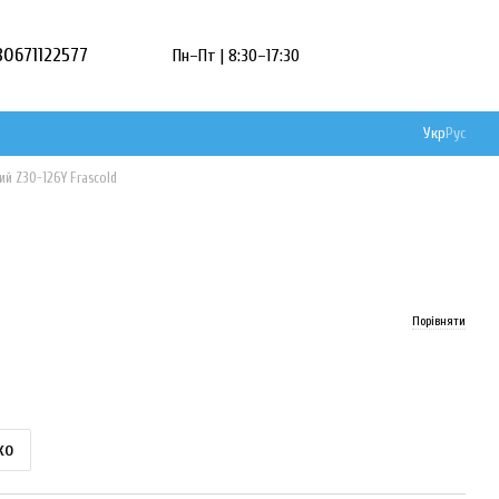
80671122577
Пн–Пт | 8:30–17:30
Укр
Рус
й Z30-126Y Frascold
Порівняти
ко