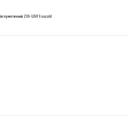
вгерметичний Z30-126Y Frascold