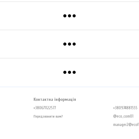
Контактна інформація
+380671122577
+380974881555
@eco_com01
Передзвонити вам?
manager2@ecofr