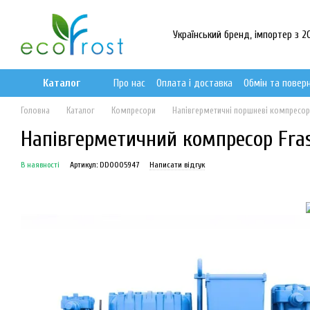
Перейти до основного контенту
Український бренд, імпортер з 20
Каталог
Про нас
Оплата і доставка
Обмін та повер
Головна
Каталог
Компресори
Напівгерметичні поршневі компресо
Напівгерметичний компресор Frasc
В наявності
Артикул: DD0005947
Написати відгук