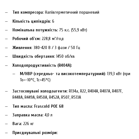
Тип компресора
: Напівгерметичний поршневий
Кількість циліндрів
: 6
Номінальна потужність
: 75 к.с. (55,9 кВт)
Робочий об'єм
: 228,8 м³/год
Живлення
: 380-420 В / 3 фази / 50 Гц
Швидкість обертання
: 1450 об/хв
Холодопродуктивність (R404A)
:
M/HBP (середньо- та високотемпературний)
: 139,3 кВт (при
To=-10°C, Tc=45°C)
Застосовувані холодоагенти
: R134a, R22, R404A, R407A, R407F,
R448A, R449A, R450A, R452A, R507, R513A
Тип масла
:
Frascold POE 68
Заправка масла
: 4,0 л
Вага
: 226 кг
Приєднувальні розміри
: