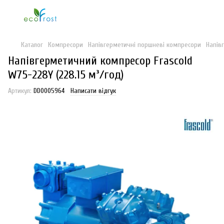
Каталог
Компресори
Напівгерметичні поршневі компресори
Напів
Напівгерметичний компресор Frascold
W75-228Y (228.15 м³/год)
Артикул:
DD0005964
Написати відгук