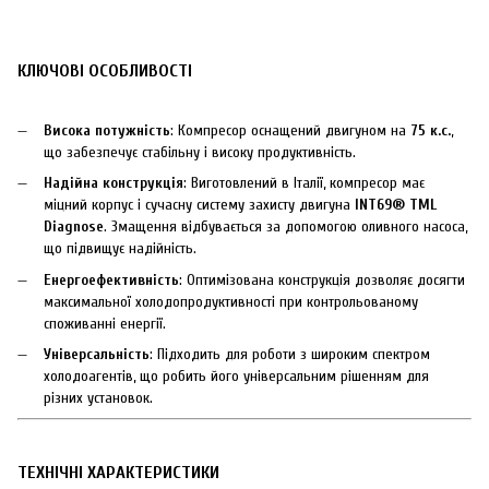
КЛЮЧОВІ ОСОБЛИВОСТІ
Висока потужність
: Компресор оснащений двигуном на
75 к.с.
,
що забезпечує стабільну і високу продуктивність.
Надійна конструкція
: Виготовлений в Італії, компресор має
міцний корпус і сучасну систему захисту двигуна
INT69® TML
Diagnose
. Змащення відбувається за допомогою оливного насоса,
що підвищує надійність.
Енергоефективність
: Оптимізована конструкція дозволяє досягти
максимальної холодопродуктивності при контрольованому
споживанні енергії.
Універсальність
: Підходить для роботи з широким спектром
холодоагентів, що робить його універсальним рішенням для
різних установок.
ТЕХНІЧНІ ХАРАКТЕРИСТИКИ