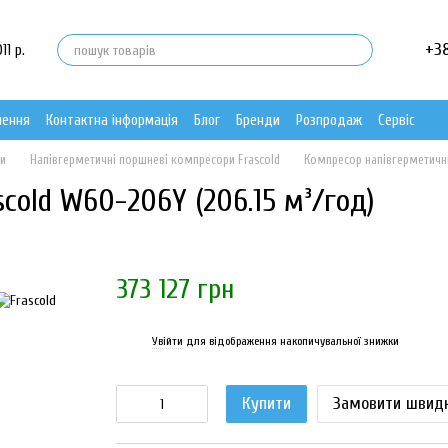
+3
11 р.
нення
Контактна інформація
Блог
Бренди
Розпродаж
Сервіс
ри
Напівгерметичні поршневі компресори Frascold
Компресор напівгерметичн
cold W60-206Y (206.15 м³/год)
373 127 грн
Увійти
для відображення накопичувальної знижки
%
Купити
Замовити швид