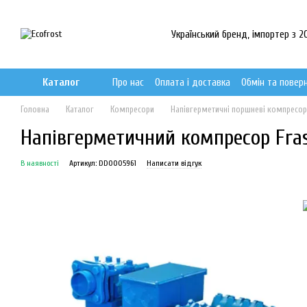
Перейти до основного контенту
Український бренд, імпортер з 20
Каталог
Про нас
Оплата і доставка
Обмін та повер
Головна
Каталог
Компресори
Напівгерметичні поршневі компресо
Напівгерметичний компресор Fras
В наявності
Артикул: DD0005961
Написати відгук