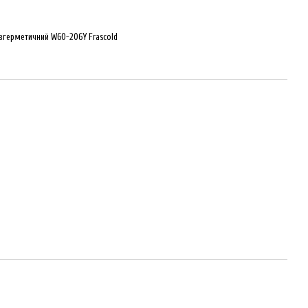
вгерметичний W60-206Y Frascold