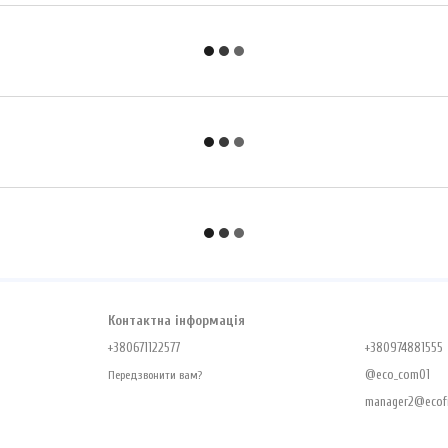
Контактна інформація
+380671122577
+380974881555
@eco_com01
Передзвонити вам?
manager2@ecofr