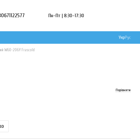
80671122577
Пн–Пт | 8:30–17:30
Укр
Рус
ий W60-206Y Frascold
Порівняти
ко