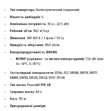
Тип компресора
: Напівгерметичний поршневий
Кількість циліндрів
: 6
Номінальна потужність
: 30 к.с. (22,5 кВт)
Робочий об'єм
: 84,2 м³/год
Живлення
: 380-420 В / 3 фази / 50 Гц
Швидкість обертання
: 1450 об/хв
Холодопродуктивність (R404A)
:
M/HBP (середньо- та високотемпературний)
: 53,6 кВт (при
To=-10°C, Tc=45°C)
Застосовувані холодоагенти
: R134a, R22, R404A, R407A, R407F,
R448A, R449A, R450A, R452A, R507, R513A
Тип масла
:
Frascold POE 68
Заправка масла
: 4,0 л
Вага
: 193 кг
Приєднувальні розміри
: