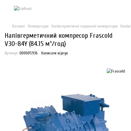
Каталог
Компресори
Напівгерметичні поршневі компресори
Напів
Напівгерметичний компресор Frascold
V30-84Y (84.15 м³/год)
Артикул:
DD0005936
Написати відгук