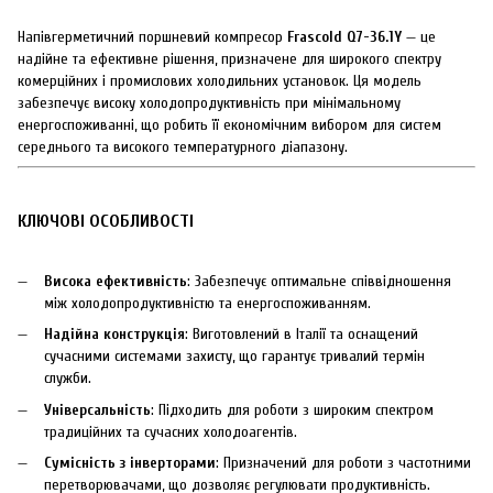
Напівгерметичний поршневий компресор
Frascold Q7-36.1Y
— це
надійне та ефективне рішення, призначене для широкого спектру
комерційних і промислових холодильних установок. Ця модель
забезпечує високу холодопродуктивність при мінімальному
енергоспоживанні, що робить її економічним вибором для систем
середнього та високого температурного діапазону.
КЛЮЧОВІ ОСОБЛИВОСТІ
Висока ефективність
: Забезпечує оптимальне співвідношення
між холодопродуктивністю та енергоспоживанням.
Надійна конструкція
: Виготовлений в Італії та оснащений
сучасними системами захисту, що гарантує тривалий термін
служби.
Універсальність
: Підходить для роботи з широким спектром
традиційних та сучасних холодоагентів.
Сумісність з інверторами
: Призначений для роботи з частотними
перетворювачами, що дозволяє регулювати продуктивність.