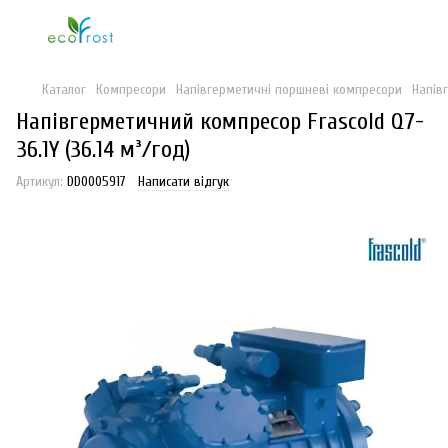
Каталог
Компресори
Напівгерметичні поршневі компресори
Напів
Напівгерметичний компресор Frascold Q7-
36.1Y (36.14 м³/год)
Артикул:
DD0005917
Написати відгук