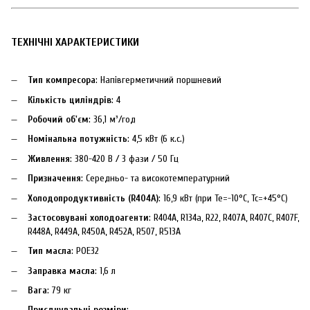
ТЕХНІЧНІ ХАРАКТЕРИСТИКИ
Тип компресора
: Напівгерметичний поршневий
Кількість циліндрів
: 4
Робочий об'єм
: 36,1 м³/год
Номінальна потужність
: 4,5 кВт (6 к.с.)
Живлення
: 380-420 В / 3 фази / 50 Гц
Призначення
: Середньо- та високотемпературний
Холодопродуктивність (R404A)
: 16,9 кВт (при Te=-10°C, Tc=+45°C)
Застосовувані холодоагенти
: R404A, R134a, R22, R407A, R407C, R407F,
R448A, R449A, R450A, R452A, R507, R513A
Тип масла
: POE32
Заправка масла
: 1,6 л
Вага
: 79 кг
Приєднувальні розміри
: