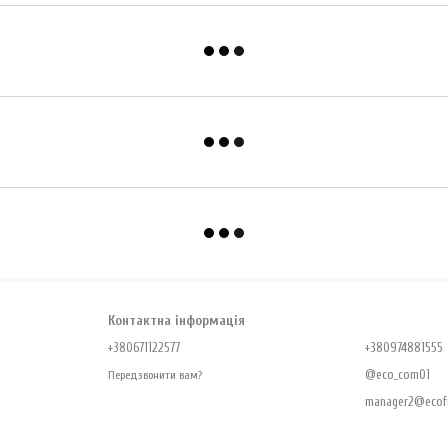
Контактна інформація
+380671122577
+380974881555
@eco_com01
Передзвонити вам?
manager2@ecofr