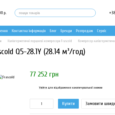
+3
11 р.
нення
Контактна інформація
Блог
Бренди
Розпродаж
Сервіс
ри
Напівгерметичні поршневі компресори Frascold
Компресор напівгерметични
old Q5-28.1Y (28.14 м³/год)
77 252 грн
Увійти
для відображення накопичувальної знижки
%
Купити
Замовити швид