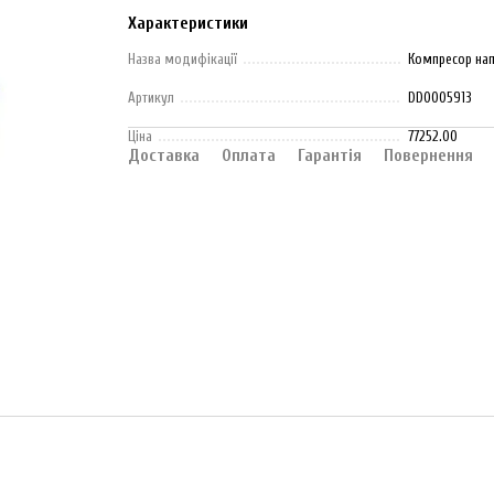
Характеристики
Назва модифікації
Компресор нап
Артикул
DD0005913
Ціна
77252.00
Доставка
Оплата
Гарантія
Повернення