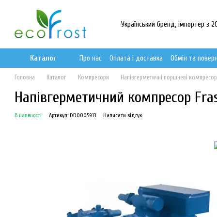
Перейти до основного контенту
Український бренд, імпортер з 20
Каталог
Про нас
Оплата і доставка
Обмін та повер
Головна
Каталог
Компресори
Напівгерметичні поршневі компресо
Напівгерметичний компресор Frasc
В наявності
Артикул: DD0005913
Написати відгук