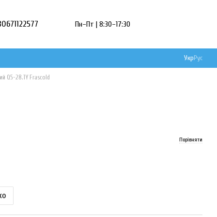
80671122577
Пн–Пт | 8:30–17:30
Укр
Рус
й Q5-28.1Y Frascold
Порівняти
ко