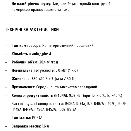
Низький рівень шуму
: Завдяки 4-циліндровій конструкції
компресор працює плавно та тихо.
ТЕХНІЧНІ ХАРАКТЕРИСТИКИ
Тип компресора
: Напівгерметичний поршневий
Кількість циліндрів
: 4
Робочий об'єм
: 20,4 м³/год
Номінальна потужність
: 3,0 кВт (4 к.с.)
Живлення
: 380-420 В / 3 фази / 50 Гц
Призначення
: Середньо- та високотемпературний
Холодопродуктивність (R404A)
: 9,07 кВт (при Te=-10°C, Tc=+45°C)
Застосовувані холодоагенти
: R404A, R134a, R22, R407A, R407C, R407F,
R448A, R449A, R450A, R452A, R507, R513A
Тип масла
: POE32
Заправка масла
: 1,6 л