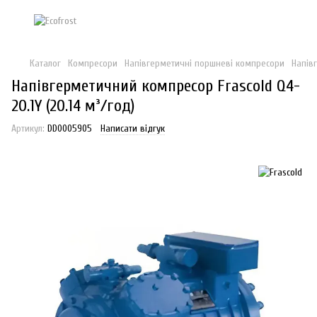
Каталог
Компресори
Напівгерметичні поршневі компресори
Напів
Напівгерметичний компресор Frascold Q4-
20.1Y (20.14 м³/год)
Артикул:
DD0005905
Написати відгук