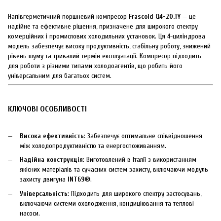
Напівгерметичний поршневий компресор
Frascold Q4-20.1Y
— це
надійне та ефективне рішення, призначене для широкого спектру
комерційних і промислових холодильних установок. Ця 4-циліндрова
модель забезпечує високу продуктивність, стабільну роботу, знижений
рівень шуму та тривалий термін експлуатації. Компресор підходить
для роботи з різними типами холодоагентів, що робить його
універсальним для багатьох систем.
КЛЮЧОВІ ОСОБЛИВОСТІ
Висока ефективність
: Забезпечує оптимальне співвідношення
між холодопродуктивністю та енергоспоживанням.
Надійна конструкція
: Виготовлений в Італії з використанням
якісних матеріалів та сучасних систем захисту, включаючи модуль
захисту двигуна
INT69®
.
Універсальність
: Підходить для широкого спектру застосувань,
включаючи системи охолодження, кондиціювання та теплові
насоси.