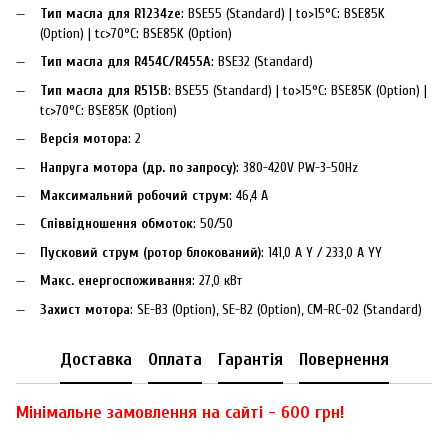
Тип масла для R1234ze
: BSE55 (Standard) | to>15°C: BSE85K
(Option) | tc>70°C: BSE85K (Option)
Тип масла для R454C/R455A
: BSE32 (Standard)
Тип масла для R515B
: BSE55 (Standard) | to>15°C: BSE85K (Option) |
tc>70°C: BSE85K (Option)
Версія мотора
: 2
Напруга мотора (др. по запросу)
: 380-420V PW-3-50Hz
Максимальний робочий струм
: 46,4 A
Співвідношення обмоток
: 50/50
Пусковий струм (ротор блокований)
: 141,0 A Y / 233,0 A YY
Макс. енергоспоживання
: 27,0 кВт
Захист мотора
: SE-B3 (Option), SE-B2 (Option), CM-RC-02 (Standard)
Доставка
Оплата
Гарантія
Повернення
Мінімальне замовлення на сайті - 600 грн!