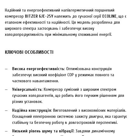
Надійний та енергоефективний напівгерметичний поршневий
компресор
BITZER 6JE-25Y
належить до сучасної серії
ECOLINE
, що є
еталоном ефективності та надійності. Ця модель розроблена для
широкого спектра застосувань і забезпечує високу
холодопродуктивність при мінімальному споживанні енергії.
КЛЮЧОВІ ОСОБЛИВОСТІ
Висока енергоефективність
: Оптимізована конструкція
забезпечує високий коефіцієнт COP у режимах повного та
часткового навантаження.
Універсальність
: Компресор сумісний з широким спектром
сучасних холодоагентів, що робить його гнучким рішенням для
різних установок.
Надійна конструкція
: Виготовлений з високоякісних матеріалів.
Оснащений електронною системою захисту двигуна, яка гарантує
стабільну та безпечну роботу в довгостроковій перспективі.
Низький рівень шуму та вібрації
: Завдяки динамічному