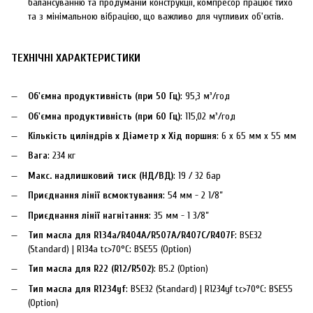
балансуванню та продуманій конструкції, компресор працює тихо
та з мінімальною вібрацією, що важливо для чутливих об'єктів.
ТЕХНІЧНІ ХАРАКТЕРИСТИКИ
Об'ємна продуктивність (при 50 Гц)
: 95,3 м³/год
Об'ємна продуктивність (при 60 Гц)
: 115,02 м³/год
Кількість циліндрів x Діаметр x Хід поршня
: 6 x 65 мм x 55 мм
Вага
: 234 кг
Макс. надлишковий тиск (НД/ВД)
: 19 / 32 бар
Приєднання лінії всмоктування
: 54 мм - 2 1/8”
Приєднання лінії нагнітання
: 35 мм - 1 3/8”
Тип масла для R134a/R404A/R507A/R407C/R407F
: BSE32
(Standard) | R134a tc>70°C: BSE55 (Option)
Тип масла для R22 (R12/R502)
: B5.2 (Option)
Тип масла для R1234yf
: BSE32 (Standard) | R1234yf tc>70°C: BSE55
(Option)