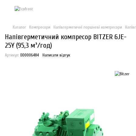
Каталог
Компресори
Напівгерметичні поршневі компресори
Напів
Напівгерметичний компресор BITZER 6JE-
25Y (95,3 м³/год)
Артикул:
DD0006484
Написати відгук