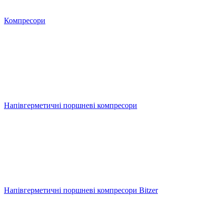
Компресори
Напівгерметичні поршневі компресори
Напівгерметичні поршневі компресори Bitzer