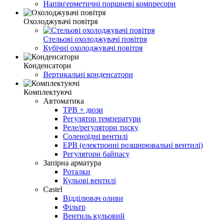
Напівгерметичні поршневі компресори
Охолоджувачі повітря
Стельові охолоджувачі повітря
Кубічні охолоджувачі повітря
Конденсатори
Вертикальні конденсатори
Комплектуючі
Автоматика
ТРВ + дюзи
Регулятор температури
Реле/регулятори тиску
Соленоїдні вентилі
ЕРВ (електронні розширювальні вентилі)
Регулятори байпасу
Запірна арматура
Роталки
Кульові вентилі
Castel
Відділювач оливи
Фільтр
Вентиль кульовий