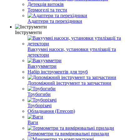
Детекція витоків
Термогелі та тести
Адаптери та перехідники
Інструменти
Вакуумні насоси, установки утилізації та
детектори
Вакуумметри
Набір інструментів для труб
Допоміжний інструмент та запчастини
Трубогиби
Труборізачі
Обладнання (Errecom)
Ваги
Термометри та вимірювальні прилади