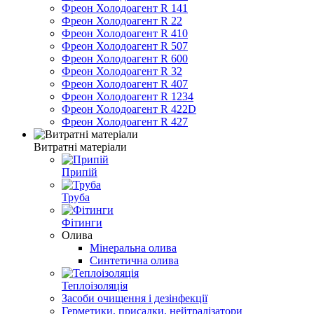
Фреон Холодоагент R 141
Фреон Холодоагент R 22
Фреон Холодоагент R 410
Фреон Холодоагент R 507
Фреон Холодоагент R 600
Фреон Холодоагент R 32
Фреон Холодоагент R 407
Фреон Холодоагент R 1234
Фреон Холодоагент R 422D
Фреон Холодоагент R 427
Витратні матеріали
Припій
Труба
Фітинги
Олива
Мінеральна олива
Синтетична олива
Теплоізоляція
Засоби очищення і дезінфекції
Герметики, присадки, нейтралізатори