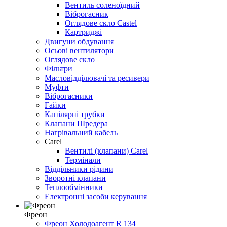
Вентиль соленоїдний
Віброгасник
Оглядове скло Castel
Картриджі
Двигуни обдування
Осьові вентилятори
Оглядове скло
Фільтри
Масловідділювачі та ресивери
Муфти
Віброгасники
Гайки
Капілярні трубки
Клапани Шредера
Нагрівальний кабель
Carel
Вентилі (клапани) Carel
Термінали
Віддільники рідини
Зворотні клапани
Теплообмінники
Електронні засоби керування
Фреон
Фреон Холодоагент R 134