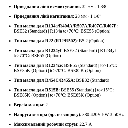
Приєднання лінії всмоктування
: 35 мм - 1 3/8”
Приєднання лінії нагнітання
: 28 мм - 1 1/8”
Тип масла для R134a/R404A/R507A/R407C/R407F
:
BSE32 (Standard) | R134a tc>70°C: BSE55 (Option)
Тип масла для R22 (R12/R502)
: B5.2 (Option)
Тип масла для R1234yf
: BSE32 (Standard) | R1234yf
tc>70°C: BSE55 (Option)
Тип масла для R1234ze
: BSE55 (Standard) | to>15°C:
BSE85K (Option) | tc>70°C: BSE85K (Option)
Тип масла для R454C/R455A
: BSE32 (Standard)
Тип масла для R515B
: BSE55 (Standard) | to>15°C:
BSE85K (Option) | tc>70°C: BSE85K (Option)
Версія мотора
: 2
Напруга мотора (др. по запросу)
: 380-420V PW-3-50Hz
Максимальний робочий струм
: 22,7 A