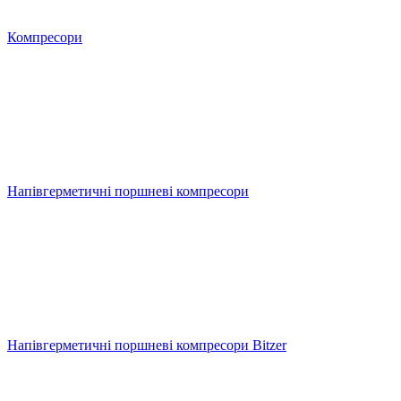
Компресори
Напівгерметичні поршневі компресори
Напівгерметичні поршневі компресори Bitzer