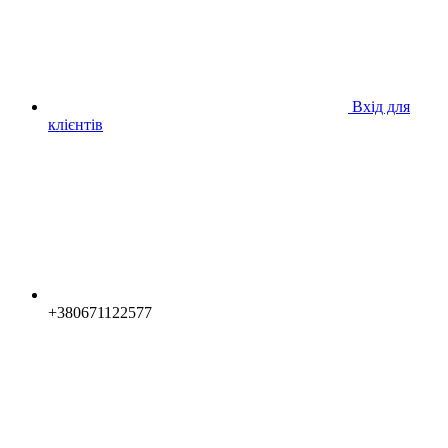
Вхід для
клієнтів
+380671122577