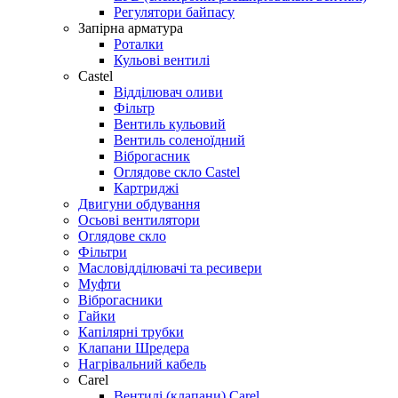
Регулятори байпасу
Запірна арматура
Роталки
Кульові вентилі
Castel
Відділювач оливи
Фільтр
Вентиль кульовий
Вентиль соленоїдний
Віброгасник
Оглядове скло Castel
Картриджі
Двигуни обдування
Осьові вентилятори
Оглядове скло
Фільтри
Масловідділювачі та ресивери
Муфти
Віброгасники
Гайки
Капілярні трубки
Клапани Шредера
Нагрівальний кабель
Carel
Вентилі (клапани) Carel