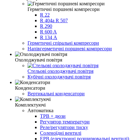
Герметичні поршневі компресори
R 22
R 404a R 507
R 290
R 600 A
R 134 А
Герметичні спіральні компресори
Напівгерметичні поршневі компресори
Охолоджувачі повітря
Стельові охолоджувачі повітря
Кубічні охолоджувачі повітря
Конденсатори
Вертикальні конденсатори
Комплектуючі
Автоматика
ТРВ + дюзи
Регулятор температури
Реле/регулятори тиску
Соленоїдні вентилі
ЕРВ (електронні розширювальні вентилі)