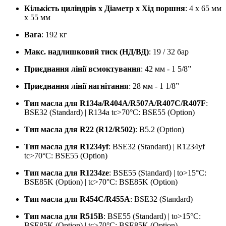
Кількість циліндрів x Діаметр x Хід поршня
: 4 x 65 мм
x 55 мм
Вага
: 192 кг
Макс. надлишковий тиск (НД/ВД)
: 19 / 32 бар
Приєднання лінії всмоктування
: 42 мм - 1 5/8”
Приєднання лінії нагнітання
: 28 мм - 1 1/8”
Тип масла для R134a/R404A/R507A/R407C/R407F
:
BSE32 (Standard) | R134a tc>70°C: BSE55 (Option)
Тип масла для R22 (R12/R502)
: B5.2 (Option)
Тип масла для R1234yf
: BSE32 (Standard) | R1234yf
tc>70°C: BSE55 (Option)
Тип масла для R1234ze
: BSE55 (Standard) | to>15°C:
BSE85K (Option) | tc>70°C: BSE85K (Option)
Тип масла для R454C/R455A
: BSE32 (Standard)
Тип масла для R515B
: BSE55 (Standard) | to>15°C:
BSE85K (Option) | tc>70°C: BSE85K (Option)