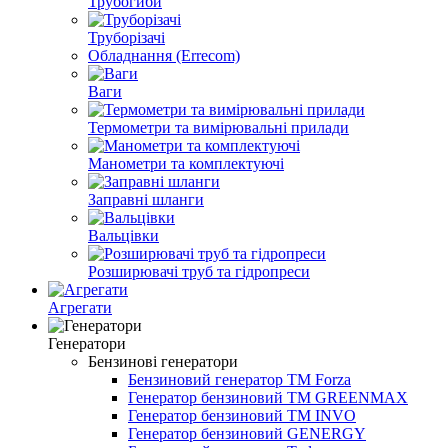
Трубогиби
Труборізачі
Обладнання (Errecom)
Ваги
Термометри та вимірювальні прилади
Манометри та комплектуючі
Заправні шланги
Вальцівки
Розширювачі труб та гідропреси
Агрегати
Генератори
Бензинові генератори
Бензиновий генератор TM Forza
Генератор бензиновий TM GREENMAX
Генератор бензиновий TM INVO
Генератор бензиновий GENERGY