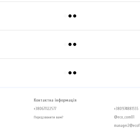
Контактна інформація
+380671122577
+380974881555
@eco_com01
Передзвонити вам?
manager2@ecofr