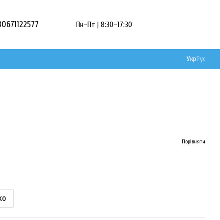
80671122577
Пн–Пт | 8:30–17:30
Укр
Рус
Порівняти
ко