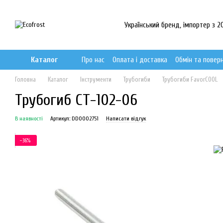
Перейти до основного контенту
Український бренд, імпортер з 20
Каталог
Про нас
Оплата і доставка
Обмін та повер
Головна
Каталог
Інструменти
Трубогиби
Трубогиби FavorCOOL
Трубогиб СТ-102-06
В наявності
Артикул: DD0002751
Написати відгук
−36%