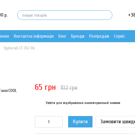
+3
11 р.
нення
Контактна інформація
Блог
Бренди
Розпродаж
Сервіс
Трубогиб СТ-102-06
65 грн
102 грн
Увійти
для відображення накопичувальної знижки
%
Купити
Замовити швид