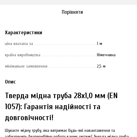
Порівняти
Характеристики
ціна вказана за
1 м
країна виробництва
Німеччина
мінімальне замовлення
2,5 м
Опис
Тверда мідна труба 28х1,0 мм (EN
1057): Гарантія надійності та
довговічності!
Шукаєте мідну трубу, яка витримає будь-які навантаження та
забезпечить безперебійну роботу ваших систем? Тверда мідна труба